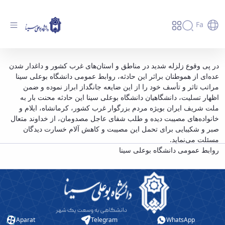
Fa
ابراز همدردی دانشگاهیان دانشگاه بوعلی سینا با
در پی وقوع زلزله شدید در مناطق و استان‌های غرب کشور و داغدار شدن
عده‌ای از هموطنان براثر این حادثه، روابط عمومی دانشگاه بوعلی سینا
هموطنان زلزله زده - دانشگاه بوعلی سینا همدان
مراتب تاثر و تأسف خود را از این ضایعه جانگداز ابراز نموده و ضمن
اظهار تسلیت، دانشگاهیان دانشگاه بوعلی سینا این حادثه محنت بار به
ملت شریف ایران بویژه مردم بزرگوار غرب کشور، کرمانشاه، ایلام و
خانواده‌های مصیبت دیده و طلب شفای عاجل مصدومان، از خداوند متعال
صبر و شکیبایی برای تحمل این مصیبت و کاهش آلام خسارت دیدگان
مسئلت می‌نماید.
روابط عمومی دانشگاه بوعلی سینا
Aparat
Telegram
WhatsApp