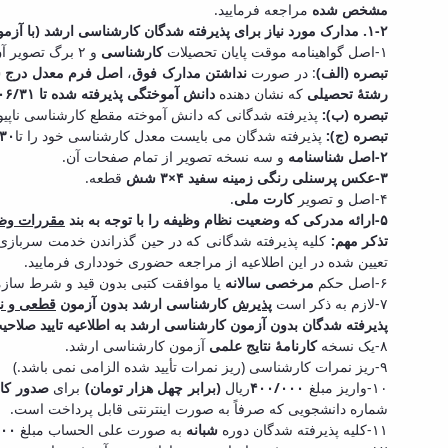
مشخص شده
مراجعه فرمایید.
۱-۲. مدارک مورد نیاز برای پذیرفته ­شدگان کارشناسی ­ارشد (با آزمون و بدون آزمون)
۱-اصل گواهینامه موقت پایان تحصیلات
کارشناسی
و ۲ برگ تصویر آن و یا
تبصره (الف)
: در صورت
نداشتن مدارک فوق
،
اصل فرم معدل درج 
رشتۀ تحصیلی
که نشان­ دهنده
دانش ­آموختگی پذیرفته شده تا ۱۳۹۶/۰۶/۳۱
تبصره (ب):
پذیرفته شدگانی که دانش آموخته مقطع کارشناسی ناپیو
تبصره (ج):
پذیرفته شدگان می بایست معدل کارشناسی خود را تا
۳۰
۲-اصل شناسنامه
و سه نسخه تصویر از تمام صفحات آن.
۳-عکس پرسنلی رنگی زمینه سفید ۴
×
۳ شش
قطعه.
۴-اصل و تصویر
کارت ملی
.
۵-ارائه مدرکی که وضعیت نظام وظیفه را با توجه به بند
مقررات وظ
تذکر مهم:
کلیه پذیرفته­ شدگانی که در حین گذراندن خدمت سربازی 
تعیین شده در این اطلاعیه از مراجعه حضوری خودداری فرمایید.
۶-اصل حکم
مرخصی سالانه
یا موافقت کتبی بدون قید و شرط سازم
۷-لازم به ذکر است
پذیرش
کارشناسی­ ارشد بدون آزمون
قطعی و نه
پذیرفته شدگان بدون آزمون کارشناسی ارشد به اطلاعیه تایید صلاحیت (اطلاعیه شماره ۳) ن
۸-یک نسخه
کارنامۀ نتایج علمی
آزمون کارشناسی ­ارشد.
۹-ریز نمرات کارشناسی (ریز نمرات تأیید شده الزامی نمی باشد.)
۱۰-واریز مبلغ
۴۰۰/۰۰۰
ریال
(برابر چهل هزار تومان)
برای
صدور کا
شماره دانشجویی که صرفاً به صورت اینترنتی قابل پرداخت است.
۱۱-کلیه پذیرفته شدگان دوره
شبانه
به صورت علی الحساب مبلغ
۱۵/۰۰۰/۰۰۰ 