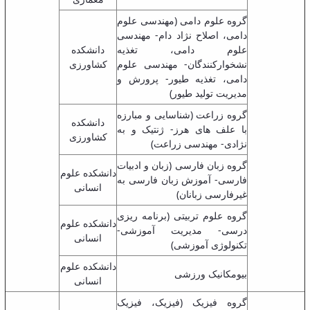
گروه علوم دامی (مهندسی علوم
دامی، اصلاح نژاد دام- مهندسی
علوم دامی، تغذیه
دانشکده
نشخوارکنندگان- مهندسی علوم
کشاورزی
دامی، تغذیه طیور- پرورش و
مدیریت تولید طیور)
گروه زراعت (شناسایی و مبارزه
دانشکده
با علف های هرز- ژنتیک و به
کشاورزی
نژادی- مهندسی زراعت)
گروه زبان فارسی (زبان و ادبیات
دانشکده علوم
فارسی- آموزش زبان فارسی به
انسانی
غیرفارسی زبانان)
گروه علوم تربیتی (برنامه ریزی
دانشکده علوم
درسی- مدیریت آموزشی-
انسانی
تکنولوژی آموزشی)
دانشکده علوم
بیومکانیک ورزشی
انسانی
گروه فیزیک (فیزیک، فیزیک