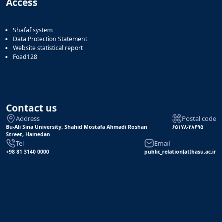
Access
Shafaf system
Data Protection Statement
Website statistical report
Foad128
Contact us
Address
Postal code
Bu-Ali Sina University, Shahid Mostafa Ahmadi Roshan
۶۵۱۷۸-۳۸۶۹۵
Street, Hamedan
Tel
Email
+98 81 3140 0000
public_relation[at]basu.ac.ir