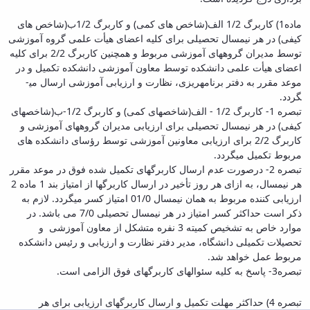
ماده1)
کاربرگ 1/2 الف(شاخص های کمی)
و
کاربرگ 1/2ب(شاخص های
کیفی)
در هر نیمسال تحصیلی برای کلیه اعضای هیأت علمی گروه آموزشی
توسط مدیران گروه­های آموزشی مربوط و همچنین
کاربرگ 2/2
برای کلیه
اعضای هیأت علمی دانشکده توسط معاون آموزشی دانشکده تکمیل و در
موعد مقرر به دفتر برنامه­ریزی، نظارت و ارزیابی آموزشی ارسال می­
گردد.
تبصره 1-
کاربرگ 1/2 - الف(شاخص­های کمی)
و
کاربرگ 1/2-ب(شاخص­های
کیفی)
در هر نیمسال تحصیلی برای ارزیابی مدیران گروههای آموزشی و
کاربرگ 2/2
برای ارزیابی معاونین آموزشی توسط رؤسای دانشکده های
مربوط تکمیل می­گردد.
تبصره 2-
درصورت عدم ارسال کاربرگهای تکمیل شده فوق در موعد مقرر
هر نیمسال، به ازای هر روز تأخیر در ارسال کاربرگها از امتیاز بند 1 ماده 2
ارزیابی کننده مربوط به همان نیمسال 01/0 امتیاز کسر می­گردد. لازم به
ذکر است حداکثر کسر امتیاز در هر نیمسال تحصیلی 7/0 می باشد. در
موارد خاص به تشخیص کمیته 3 نفره متشکل از معاون آموزشی و
تحصیلات تکمیلی دانشگاه، مدیر دفتر نظارت و ارزیابی و رئیس دانشکده
مربوط عمل خواهد شد.
تبصره3-
پاسخ به کلیه سئوالهای کاربرگ­های فوق الزامی است.
تبصره 4)
حداکثر مهلت تکمیل و ارسال کاربرگهای ارزیابی برای هر