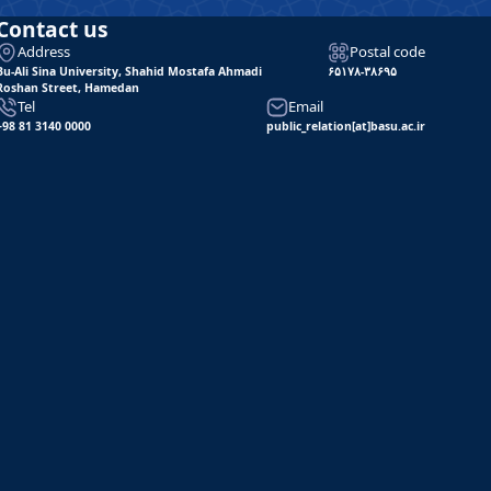
Contact us
Address
Postal code
Bu-Ali Sina University, Shahid Mostafa Ahmadi
۶۵۱۷۸-۳۸۶۹۵
Roshan Street, Hamedan
Tel
Email
+98 81 3140 0000
public_relation[at]basu.ac.ir