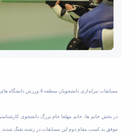
مسابقات تیراندازی دانشجویان منطقه 4 ورزش دانشگاه های کشور، از تاریخ 98/9/6 به مدت دو روز به میزبانی دانشگاه قم و در دو بخش دختران و پسران برگزار گردید.
در بخش خانم ها، خانم مهلقا جام بزرگ دانشجوی کارشناسی
موفق به کسب مقام دوم این مسابقات در رشته تفنگ شدند.