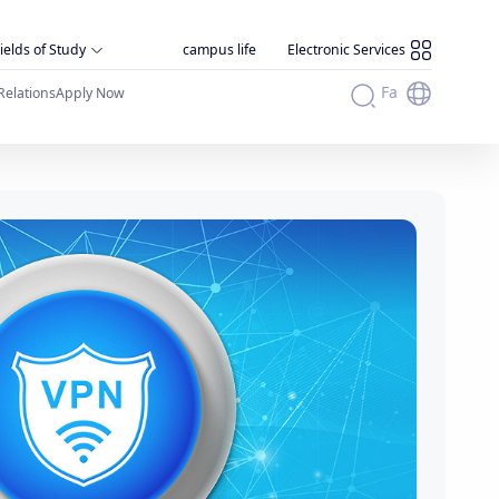
ields of Study
campus life
Electronic Services
Fa
Relations
Apply Now