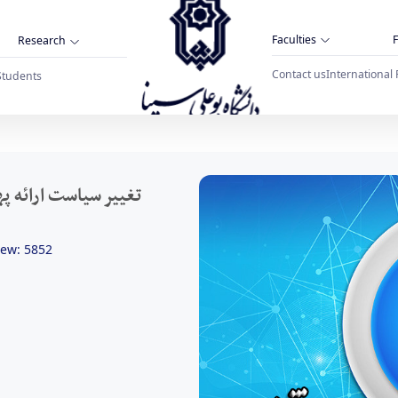
Faculties
F
Research
Contact us
International 
Students
تغییر سیاست ارائه پهنای باند اینترنت به دانشج
تغییر سیاست ارائه پ
iew: 5852