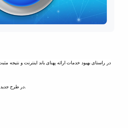
در راستای بهبود خدمات ارائه پهنای باند اینترنت و نتیجه 
در طرح جدید، محدودیت تخصیص ترافیک به دانشجو از روزانه به ماهانه تبدیل شده است و پهنای باند(سرعت) اختصاصی تقریبا دو برابر شده است.