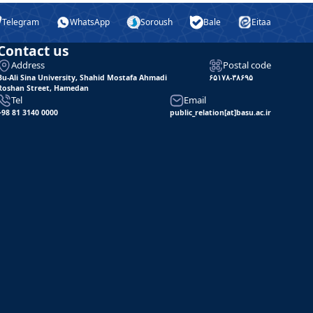
Telegram
WhatsApp
Soroush
Bale
Eitaa
Contact us
Address
Postal code
Bu-Ali Sina University, Shahid Mostafa Ahmadi
۶۵۱۷۸-۳۸۶۹۵
Roshan Street, Hamedan
Tel
Email
+98 81 3140 0000
public_relation[at]basu.ac.ir