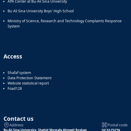
APA Center at Bu-Ali Sina University
Bu Ali Sina University Boys' High School
Ministry of Science, Research and Technology Complaints Response
System
Access
Shafaf system
Data Protection Statement
Website statistical report
Foad128
Contact us
Address
Postal code
Bu-Ali Sina University, Shahid Mostafa Ahmadi Roshan
۶۵۱۷۸-۳۸۶۹۵