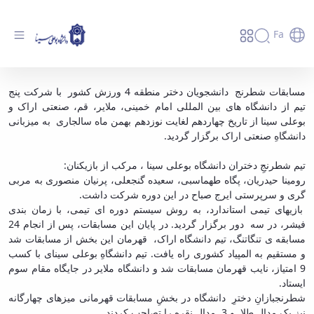
Fa
دانشجویان دختر شطرنج باز نایب قهرمان شدند -
مسابقات شطرنج دانشجویان دختر منطقه 4 ورزش کشور با شرکت پنج
تیم از دانشگاه های بین المللی امام خمینی، ملایر، قم، صنعتی اراک و
دانشگاه بوعلی سینا همدان
بوعلی سینا از تاریخ چهاردهم لغایت نوزدهم بهمن ماه سالجاری به میزبانی
دانشگاهِ صنعتی اراک برگزار گردید.
تیم شطرنجِ دختران دانشگاه بوعلی سینا ، مرکب از بازیکنان:
رومینا حیدریان، پگاه طهماسبی، سعیده گنجعلی، پرنیان منصوری به مربی
گری و سرپرستی ایرج صباح در این دوره شرکت داشت.
بازیهای تیمی استاندارد، به روش سیستم دوره ای تیمی، با زمان بندی
فیشر، در سه دور برگزار گردید. در پایان این مسابقات، پس از انجام 24
مسابقه ی تنگاتنگ، تیم دانشگاه اراک، قهرمان این بخش از مسابقات شد
و مستقیم به المپیاد کشوری راه یافت. تیم دانشگاهِ بوعلی سینای با کسب
9 امتیاز، نایب قهرمان مسابقات شد و دانشگاه ملایر در جایگاه مقام سوم
ایستاد.
شطرنجبازانِ دخترِ دانشگاه در بخشِ مسابقات قهرمانی میزهای چهارگانه
نیز یک مدال طلا و 3 مدال نقره را تصاحب کردند.