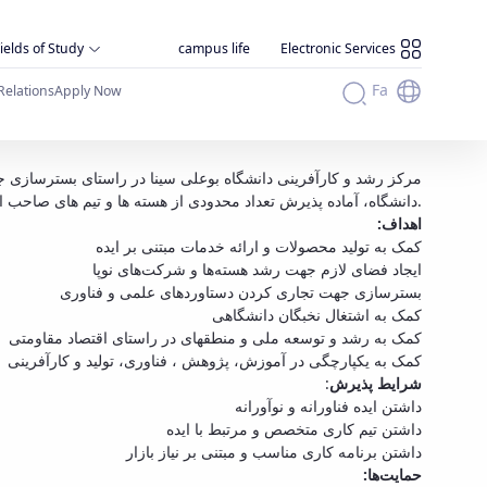
ields of Study
campus life
Electronic Services
Fa
Relations
Apply Now
مرکز رشد و کارآفرینی دانشگاه بوعلی سینا در راستای بسترسازی جهت
دانشگاه، آماده پذیرش تعداد محدودی از هسته‌ ها و تیم‌ های صاحب ایده و حمایت از طرحهای فناورانه و نوآورانه آنان می‌باشد.
اهداف:
کمک به تولید محصولات و ارائه خدمات مبتنی بر ایده
ایجاد فضای لازم جهت رشد هسته‌ها و شرکت‌های نوپا
بسترسازی جهت تجاری کردن دستاوردهای علمی و فناوری
کمک به اشتغال نخبگان دانشگاهی
کمک به رشد و توسعه ملی و منطقه­ای در راستای اقتصاد مقاومتی
کمک به یکپارچگی در آموزش، پژوهش ، فناوری، تولید و کارآفرینی
:
شرایط پذیرش
داشتن ایده فناورانه و نوآورانه
داشتن تیم کاری متخصص و مرتبط با ایده
داشتن برنامه کاری مناسب و مبتنی بر نیاز بازار
حمایت‌ها: