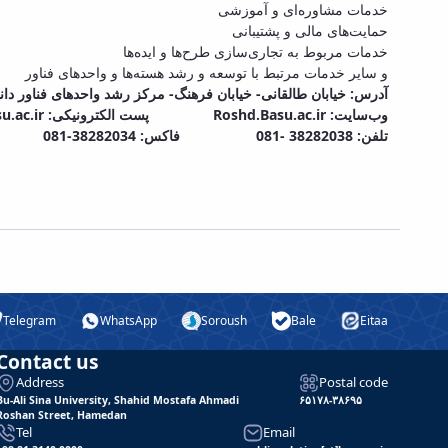
خدمات مشاوره‌ای و آموزشی
حمایت‌های مالی و پشتیبانی
خدمات مربوط به تجاری‌سازی طرح‌ها و ایده‌ها
و سایر خدمات مرتبط با توسعه و رشد هسته‌ها و واحدهای فناور
آدرس: خیابان طالقانی- خیابان فرهنگ- مرکز رشد واحدهای فناور دا.
.ac.ir
پست الکترونیکی:
Roshd.Basu.ac.ir
وب‌سایت:
تلفن: 38282038 -081 فاکس: 38282034-081
Telegram
WhatsApp
Soroush
Bale
Eitaa
Contact us
Address
Postal code
Bu-Ali Sina University, Shahid Mostafa Ahmadi
۶۵۱۷۸-۳۸۶۹۵
Roshan Street, Hamedan
Tel
Email