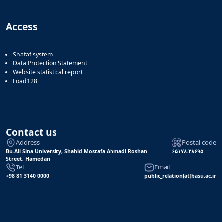
Access
Shafaf system
Data Protection Statement
Website statistical report
Foad128
Contact us
Address
Postal code
Bu-Ali Sina University, Shahid Mostafa Ahmadi Roshan
۶۵۱۷۸-۳۸۶۹۵
Street, Hamedan
Tel
Email
+98 81 3140 0000
public_relation[at]basu.ac.ir