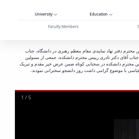
University
Education
Faculty Members
ت و حسابداری رزن - دانشگاه بوعلی سینا همدان
 رئیس محترم دفتر نهاد نمایندی مقام معظم رهبری در دانشگاه، جناب
جناب آقای دکتر نادری رییس محترم دانشکده، جمعی از مسولین
ییس محترم دانشکده در سخنانی کوتاه ضمن عرض خیر مقدم و تبریک
ین عباسی با موضوع گرامی داشت روز دانشجو سخنرانی نمودند
2
/
5