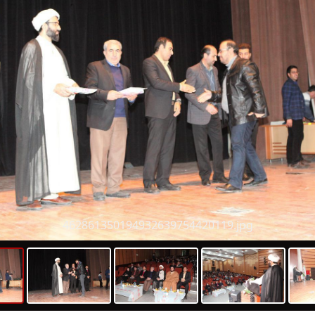
462861350194932639754420119.jpg