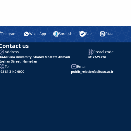
Telegram
WhatsApp
Soroush
Bale
Eitaa
Contact us
Address
Postal code
Bu-Ali Sina University, Shahid Mostafa Ahmadi
۶۵۱۷۸-۳۸۶۹۵
Roshan Street, Hamedan
Tel
Email
+98 81 3140 0000
public_relation[at]basu.ac.ir