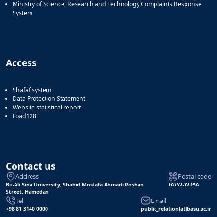
Ministry of Science, Research and Technology Complaints Response
System
Access
Shafaf system
Data Protection Statement
Website statistical report
Foad128
Contact us
Address
Postal code
Bu-Ali Sina University, Shahid Mostafa Ahmadi Roshan
۶۵۱۷۸-۳۸۶۹۵
Street, Hamedan
Tel
Email
+98 81 3140 0000
public_relation[at]basu.ac.ir