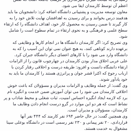
اعظم آن توسط کارمندان ایفا می شود.
معاون توسعه مدیریت و پشتیبانی دانشگاه اضافه کرد: دانشجویان ما باید
هدفمند درس بخوانند و برای رسیدن به اهدافشان نهایت تلاش خود را به
کار گیرند تا ضمن رسیدن به محصول کار خود، اهداف دانشگاه را که ارتقاء
سطح علمی و فرهنگی و به نحوی ارتقاء در تمام سطوح است را شامل
شود.
وی تصریح کرد: اگر کارمندان دانشگاه ها در انجام کارها و وظایفی که
برعهده دارند کوتاهی کنند، به هیچ عنوان نمی توان این آسیب را که به
دانشگاه وارد می شود را با کارهای اعضای دیگر دانشگاه جبران کرد.
علی عربی اخلاق مدار بودن کارمندان در چهارچوب قانون را از الزامات
ارتقاء دانشگاه دانست و افزود: طریقه درست و اخلاقی رفتار کردن با
ارباب رجوع که اکثرا قشر جوان و پرانرژی هستند را کارمندان ما باید به
خود یادآور شوند.
وی گفت: از جمله وظایف و الزامات مدیران و مسؤولان که باعث خوش
اخلاقی کارمندان می شود را می توان آموزش ضمن خدمت و انگیزه نام
برد که لازمه ایجاد انگیزه احساس امنیت، ثبات شغلی و محیط شاداب و پر
نشاط است که هر دو این موارد در گروِ درست انجام دادن وظایف ما
کارمندان، مسؤولان و مدیران است.
وی همچنین گفت: در حال حاضر ۶۹۴ نفر کارمند که ۴۴۴ نفر آنها
قراردادی، ۲۰ نفر پیمانی و ۲۳۰ نفر رسمی است در دانشگاه بوعلی سینا
مشغوال به خدمت هستند.