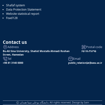
Shafaf system
Data Protection Statement
Website statistical report
Foad128
Contact us
Address
Postal code
Bu-Ali Sina University, Shahid Mostafa Ahmadi Roshan
۶۵۱۷۸-۳۸۶۹۵
Street, Hamedan
Tel
Email
+98 81 3140 0000
public_relation[at]basu.ac.ir
دانشگاه بوعلی سینا همدان, All rights reserved. Design by
Sain