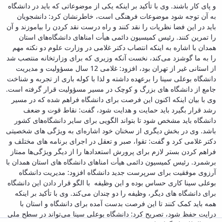
و پای کار باشند. وی با تأکید بر اینکه یکی از موضوعاتی که باید در دانشگاه
به آن توجه شود موضوعات فرهنگی است، خاطرنشان کرد: دانشجویان
باید در این فضا نظریات را نقد کنند و راه درست نقد کردن را بیاموزند و آن
را تمرین کنند. رئیس کمیسیون دائمی هیأت امناهای دانشگاه‌های استان
همدان با اشاره به اینکه انتصاب دکتر غلامی در وزارت علوم دو نکته مهم
را به ما گوشزد می‌کند، نخست آنکه وزیری که برای وزارتخانه منتصب شد
از استانی غیر از تهران بود، افزود: غلامی 12 سال مسؤولیت و مدیریت
دانشگاه بوعلی سینا را برعهده داشته و لذا با کوله ‌باری از تجربه و شناخت
جامع از دانشگاه‌ های بزرگ و کوچک در مسیر مسؤولیت قرار گرفته است.
وی با بیان اینکه اکنون این فرصت برای دانشگاه فراهم شده که در مسیر
رشد قرار بگیرد باید حمایت و هدایت شود، گفت: نقاط قوت و ضعف
دانشگاه باید مشخص شود تا بتواند الگویی برای سایر دانشگاه‌های کشور
باشد. وی در بخش دیگری از سخنان خود اشاره‌ای به ویژگی‌ های شخصیتی
دکتر غلامی کرد و گفت: تقوا، صبر و تعقل در اجرای برنامه ‌های مختلف و
فراهم کردن بستر لازم برای پرورش استعدادها را از دیگر ویژگی‌ها ممتاز
برشمرد. رئیس کمیسیون دائمی هیأت امناهای دانشگاه ‌های استان همدان با
آرزوی موفقیت برای سرپرست جدید دانشگاه افزود: مدیریت دانشگاه
بوعلی سینا کاری حساس بوده و این وظیفه با الگو قرار دادن این دانشگاه
برای دانشگاه ‌های دیگر، وظیفه را دو چندان می‌کند. وی با تأکید بر اینکه
همه باید کمک کنند تا این فرصت بدست آمده برای دانشگاه و استان با
درایت حفظ شود،‌ تصریح کرد: دانشگاه بوعلی سینا می‌تواند در سطح ملی