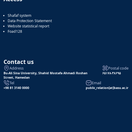
Shafaf system
Data Protection Statement
Website statistical report
Foad128
Contact us
Address
Postal code
Bu-Ali Sina University, Shahid Mostafa Ahmadi Roshan
۶۵۱۷۸-۳۸۶۹۵
Street, Hamedan
Tel
Email
+98 81 3140 0000
public_relation[at]basu.ac.ir