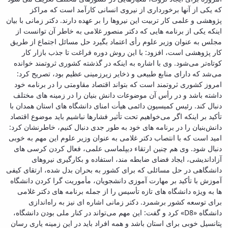
که یکی از آنها برخورداری از نیروی ‌انسانی کارآمد است که مراکز
پژوهشی و علمی کار تربیت این نیروها را بر عهده دارند. دکتر زمانی با بیان
اینکه یکی از برنامه‌ هایی که دکتر منصور غلامی به خاطر آن توانست از
مجلس به عنوان وزیر علوم رأی اعتماد بگیرد حل مسائل اجتماع از طریق
کار پژوهشی است، افزود: با این روش دوره فراغت تا جذب بازار کار
کوتاه‌تر می‌شود. وی با اشاره به اینکه در گذشته کشوری ثروتمند خوانده
می‌شد که دارای منابع طبیعی و ذخایر زیرزمینی عظیم بود، تصریح کرد:
امروز کشوری ثروتمند است که بتواند اقتصاد مقاومتی را در برنامه خود
داشته باشد و در رأس آن موضوعات دانش ‌بنیان را در زمینه‌ های مختلف
دنبال کند. رئیس کمیسیون دائمی هیأت امنای دانشگاه ‌های استان همدان با
تأکید بر اینکه اگر می‌خواهیم تحت تأثیر فشارها نباشیم باید موضوع اقتصاد
دانش‌بنیان را در برنامه ‌های خود به طور جدی دنبال کنیم، خاطرنشان کرد:
امید است که با انتصاب دکتر غلامی به عنوان وزیر علوم این مهم به خوبی
دنبال شود. وی هم چنین ارتقاء دیپلماسی علمی، فعال کردن کرسی ‌های
آزاداندیشی، ایجاد فضای ضابطه ‌مند، استفاده و بکارگیری نیروهای
دانشگاهی در حل مسائلی که برای کشور به بحران بدل شده، ارتقای کیفی
آموزش با تأکید بر مهارت ‌آموزی دانشجویان، مأموریت‌ گرا کردن دانشگاه
‌ها به ویژه دانشگاه‌ های تازه ‌تأسیس را از جمله برنامه‌ های دکتر غلامی
برای توسعه کشور برشمرد. دکتر زمانی اشاره ‌ای نیز به راه‌اندازی
دانشگاه «D8» کرد و گفت: این مهم می‌تواند در کنار ملی بودن دانشگاه،
پتانسیل خوبی برای استان باشد و همه افراد باید در این زمینه یاری ‌رسان