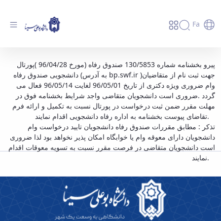
Fa
اطلاعیه وام ضروری ویژه دکتری با مبلغ 3میلیون
پیرو بخشنامه شماره 130/5853 صندوق رفاه (مورخ 96/04/28 )پورتال
دانشجویی صندوق رفاه (به آدرس bp.swf.ir )جهت ثبت نام از متقاضیان
تومان - دانشگاه بوعلی سینا همدان
وام ضروری ویژه دکتری از تاریخ 96/05/01 لغایت 96/05/14 فعال می
گردد .ضروری است دانشجویان متقاضی واجد شرایط بخشنامه فوق در
مهلت مقرر ضمن ثبت درخواست در پورتال نسبت به تکمیل و ارائه فرم
تقاضای پیوست بخشنامه به اداره رفاه دانشجویی اقدام نمایند.
تذکر : مطابق مقررات صندوق رفاه دانشجویان تایید درخواست وام
دانشجویان دارای معوقه وام یا خوابگاه امکان پذیر نخواهد بود لذا ضروری
است دانشجویان متقاضی در فرصت مقرر نسبت به تسویه معوقات اقدام
نمایند.