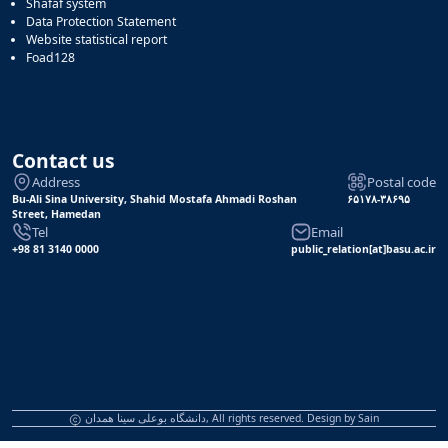
Shafaf system
Data Protection Statement
Website statistical report
Foad128
Contact us
Address
Postal code
Bu-Ali Sina University, Shahid Mostafa Ahmadi Roshan
۶۵۱۷۸-۳۸۶۹۵
Street, Hamedan
Tel
Email
+98 81 3140 0000
public_relation[at]basu.ac.ir
دانشگاه بوعلی سینا همدان, All rights reserved. Design by
Sain