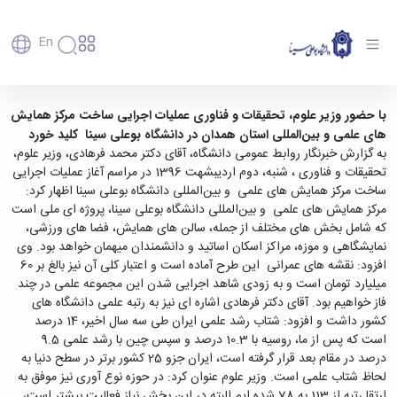
En
دانشگاه
دانشگاه
آموزش
آغاز عملیات اجرایی مرکز همایش های استان
با حضور وزیر علوم، تحقیقات و فناوری عملیات اجرایی ساخت مرکز همایش
پذیرش
تاریخچه
پژوهش
های علمی و بین
المللی استان همدان در دانشگاه بوعلی سینا کلید خورد
همدان در دانشگاه بوعلی سینا - دانشگاه بوعلی
فناوری و
کارشناسی
دانشکده‌ها
و
به گزارش خبرنگار روابط عمومی دانشگاه، آقای دکتر محمد فرهادی، وزیر علوم،
سینا همدان
پردیس
کارآفرینی
رفاهی
تحصیلات
معرفی
تحقیقات و فناوری ، شنبه، دوم اردیبشهت 1396 در مراسم آغاز عملیات اجرایی
اصلی
رفاهی
دفتر
اعضای
تکمیلی
برنامه
ساخت مرکز همایش های علمی و بین‌المللی دانشگاه بوعلی سینا اظهار کرد:
پرسنل
مهندسی
هیأت
ارتباط
پسا
راهبردی
مرکز همایش های علمی و بین‌المللی دانشگاه بوعلی سینا، پروژه ای ملی است
اداره
علمی
کشاورزی
با
دکترا
دانشگاه
که شامل بخش های مختلف از جمله، سالن های همایش، فضا های ورزشی،
کارکنان
رفاه
شیمی
صنعت
استعدادهای
نقشه
دانشجویان
نمایشگاهی و موزه، مراکز اسکان اساتید و دانشمندان میهمان خواهد بود. وی
کارکنان
و
پردیس
درخشان
دانشگاه
فارغ
افزود: نقشه های عمرانی این طرح آماده است و اعتبار کلی آن نیز بالغ بر 60
مهمانسرای
علوم
علم
دانشجویان
ساختار
التحصیلان
میلیارد تومان است و به زودی شاهد اجرایی شدن این مجموعه علمی در چند
دانشگاه
نفت
و
غیرایرانی
سازمانی
فوق
فاز خواهیم بود. آقای دکتر فرهادی اشاره ای نیز به رتبه علمی دانشگاه های
رفاهی
علوم
فناوری
مهمانی
سازمان
برنامه
دانشجویان
کشور داشت و افزود: شتاب رشد علمی ایران طی سه سال اخیر، 14 درصد
انسانی
مراکز
فعالیت‌های
دانشگاه
و
پایگاه
مدیریت
است که پس از ما، روسیه با 10.3 درصد و سپس چین با رشد علمی 9.5
تحقیقات
هنر
دانشجویی
حوزه
خبری
انتقال
امور
درصد در مقام بعد قرار گرفته است، ایران جزو 25 کشور برتر در سطح دنیا به
و فناوری
و
انجمن‌های
بسنا
ریاست
حمایت‌های
دانشجویان
پژوهشکده
لحاظ شتاب علمی است. وزیر علوم عنوان کرد: در حوزه نوع آوری نیز موفق به
معماری
پیشخوان
علمی
معاونت
تحصیلی
مرکز
شیمی
ارتقا رتبه از 113 به 78 شده ایم البته در این بخش نیاز فعالیت بیشتر است،
احراز