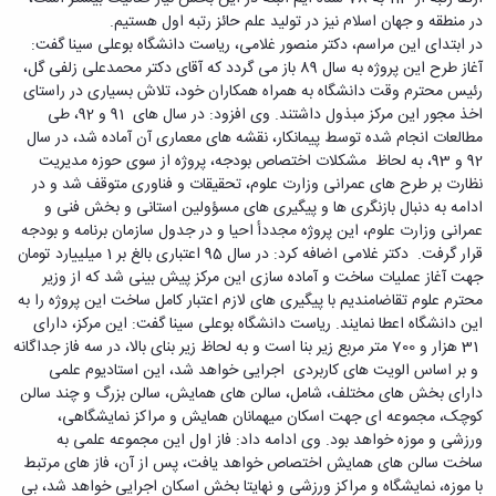
دامپزشکی
دانشجویی
توسعه
تحصیل
مشاوره
گیاهی
در منطقه و جهان اسلام نیز در تولید علم حائز رتبه اول هستیم.
هویت
علوم
تشکل‌های
مدیریت
در
و
ارتباط
پژوهشکده
در ابتدای این مراسم، دکتر منصور غلامی، ریاست دانشگاه بوعلی سینا گفت:
پایه
اسلامی
و
دانشگاه
با ما
سبک
آب
آغاز طرح این پروژه به سال 89 باز می گردد که آقای دکتر محمدعلی زلفی گل،
علوم
دانشجویان
پشتیبانی
D8
روابط
زندگی
مرکز
رئیس محترم وقت دانشگاه به همراه همکاران خود، تلاش بسیاری در راستای
اقتصادی
نشریات
معاونت
رشته‌های
بین
مرکز
آپا
اخذ مجور این مرکز مبذول داشتند. وی افزود: در سال های 91 و 92، طی
و
دانشجویی
تحصیلی
آموزشی
الملل
بهداشت
دانشگاه
مطالعات انجام شده توسط پیمانکار، نقشه های معماری آن آماده شد، در سال
اجتماعی
کانون‌های
کارشناسی
و
(قدم
و
بوعلی
92 و 93، به لحاظ مشکلات اختصاص بودجه، پروژه از سوی حوزه مدیریت
علوم
فرهنگی
تحصیلات
الآن)
تحصیلات
درمان
سینا
نظارت بر طرح های عمرانی وزارت علوم، تحقیقات و فناوری متوقف شد و در
ورزشی
فعالیت‌های
Apply
تکمیلی
تکمیلی
خوابگاه‌های
آزمایشگاه
ادامه به دنبال بازنگری ها و پیگیری های مسؤولین استانی و بخش فنی و
دانشکده
Now
داوطلبانه
آموزش‌های
معاونت
های
دانشجویی
عمرانی وزارت علوم، این پروژه مجددأ احیا و در جدول سازمان برنامه و بودجه
های
سمن‌های
آزاد
دانشجویی
تحقیقاتی
سلف
اقماری
قرار گرفت. دکتر غلامی اضافه کرد: در سال 95 اعتباری بالغ بر 1 میلییارد تومان
مرتبط
برنامه‌های
معاونت
آزمایشگاه
فنی
سرویس
جهت آغاز عملیات ساخت و آماده سازی این مرکز پیش بینی شد که از وزیر
بنیاد
آموزشی
پژوهش
مرکزی
ورزش و
و
محترم علوم تقاضامندیم با پیگیری های لازم اعتبار کامل ساخت این پروژه را به
خیرین
آموزش
و
آزمایشگاه
سرگرمی
مهندسی
این دانشگاه اعطا نمایند. ریاست دانشگاه بوعلی سینا گفت: این مرکز، دارای
حامی
زبان
فناوری
اداره
تنش
کبودرآهنگ
31 هزار و 700 متر مربع زیر بنا است و به لحاظ زیر بنای بالا، در سه فاز جداگانه
دانشگاه
فارسی
معاونت
تربیت
پسماند
فنی
و بر اساس الویت های کاربردی اجرایی خواهد شد، این استادیوم علمی
بوعلی
به
فرهنگی
بدنی
آزمایشگاه
و
دارای بخش های مختلف، شامل، سالن های همایش، سالن بزرگ و چند سالن
سینا
غیرفارسی‌زبانان
و
و
مقاومت
منابع
کوچک، مجموعه ای جهت اسکان میهمانان همایش و مراکز نمایشگاهی،
مؤسسه
آموزش‌های
اجتماعی
فوق
مصالح
طبیعی
ورزشی و موزه خواهد بود. وی ادامه داد: فاز اول این مجموعه علمی به
حمایت
کاربردی
نهاد
برنامه
آزمایشگاه
تویسرکان
ساخت سالن های همایش اختصاص خواهد یافت، پس از آن، فاز های مرتبط
های
و
نمایندگی
مواد
استخر
مدیریت
با موزه، نمایشگاه و مراکز ورزشی و نهایتا بخش اسکان اجرایی خواهد شد، بی
مردمی
الکترونیکی
مقام