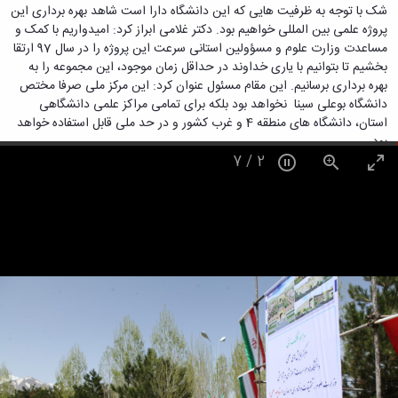
زمین
آزمایشگاه
و
شک با توجه به ظرفیت هایی که این دانشگاه دارا است شاهد بهره برداری این
دانشگاه
آموزش
معظم
چمن
باستان
حسابداری
پروژه علمی بین المللی خواهیم بود. دکتر غلامی ابراز کرد: امیدواریم با کمک و
(محمد)
کارکنان
رهبری
شناسی
سالن‌های
رزن
مساعدت وزارت علوم و مسؤولین استانی سرعت این پروژه را در سال 97 ارتقا
سایر
تماس
ورزشی
آزمایشگاه
صنایع
تقویم
بخشیم تا بتوانیم با یاری خداوند در حداقل زمان موجود، این مجموعه را به
با
تفریحی-
هوش
غذایی
آموزشی
بهره برداری برسانیم. این مقام مسئول عنوان کرد: این مرکز ملی صرفا مختص
دانشگاه
سیاحتی
ربات
بهار
نظامنامه
دانشگاه بوعلی سینا نخواهد بود بلکه برای تمامی مراکز علمی دانشگاهی
روابط
باغ
و
مجتمع
اخلاق
استان، دانشگاه های منطقه 4 و غرب کشور و در حد ملی قابل استفاده خواهد
عمومی
دانشگاه
بینایی
آموزش
آموزش
بود.
آدرس
موزه
آزمایشگاه
عالی
دانش‌آموختگان
7
/
2
دانشکده‌ها
تاریخ
ژئوماتیک
فاطمیه
شماره
طبیعی
پژوهش
نهاوند
تلفن‌ها
کتابخانه
(ویژه
مرکزی
دختران)
و
مرکز
اسناد
پایان
نامه
و
رساله
علم
سنجی