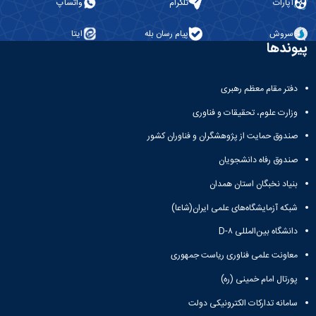
آپارات
تلگرام
واتساپ
سروش
پیام رسان بله
ایتا
پیوندها
دفتر مقام معظم رهبری
وزارت علوم، تحقیقات و فناوری
صندوق حمایت از پژوهشگران و فناوران کشور
صندوق رفاه دانشجویان
بنیاد نخبگان استان همدان
شبکه آزمایشگاه‌های علمی ایران(شاعا)
دانشگاه بین‌المللی D-۸
معاونت علمی فناوری ریاست جمهوری
پورتال امام خمینی (ره)
سامانه تدارکات الکترونیکی دولت