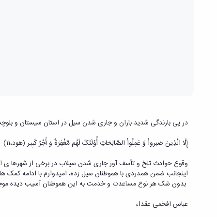
در پی بارندگی شدید باران و جاری شدن سیل در استان سیستان و بلوچستان دکتر عباس افخمی عقداء رئیس د
إِلَّا الَّذِینَ صَبرواْ وَ عَمِلُواْ الصَّالِحَاتِ أُوْلَئکَ لَهُم مَّغْفِرَةٌ وَ أَجْرٌ کَبِیر (هود،۱۱)
وقوع حوادث تلخ و تأسف آور جاری شدن سیلاب در برخی از شهرها ی 
اینجانب ضمن همدردی با هموطنان سیل زده، امیدوارم با ادامه کمک 
بدون شک هر نوع مساعدت و خدمت به این هموطنان آسیب دیده مو
عباس افخمی عقداء