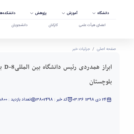
دانشگاه
آموزش
پژوهش
دانشکده‌ها
اعضای هیأت علمی
کارکنان
دانشجویان
ابراز همدردی رئیس دانشگاه بین المللیD-8 با سیل‌زدگان سیستان‌ و‌ بلوچستان - دانشگاه بوعلی سینا همدان
صفحه اصلی
جزئیات خبر
ابراز
بلوچستان
24 دی 1398 03:36
کد خبر : 3802498
تعداد بازدید : 5800