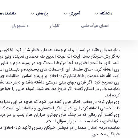
دانشگاه
آموزش
پژوهش
دانشکده‌ها
اعضای هیأت علمی
کارکنان
دانشجویان
اخلاق بر پایه و اساس اعتقادات چیده شده است - د
نماینده ولی فقیه در استان و امام جمعه همدان خاطرنشان کرد: اخلاق بر
به گزارش خبرنگار بسنا، آیت الله غیاث الدین طه محمدی نماینده ولی د
شد، اظهار داشت: اخلاق به کجا مرتبط است؟، چه در زمینه علوم و فناوری
وی اضافه کرد: اخلاق سلسله ای از خصلت های پسندیده و ناپسندی اس
آیت الله طه محمدی خاطرنشان کرد: اخلاق بر پایه و اساس اعتقادات چیده
وی تصریح کرد: اگر فردی جهان بینی درستی داشته باشد و دچار خطا نشو
نماینده ولی در استان گفت: اگر تاریخ مطالعه شود، نمونه هایی را خواه
کرده اند.
وی بیان کرد: در بعضی افکار غربی گفته می شود که هرچه در این دنیا ب
طه محمدی اضافه کرد: این همان تفکر استعماری و ظالمانه ای است که د
وی گفت: آن زمانی که در جنگ های جهانی، هزاران هزار بمب بر سر مردم 
تنها اخلاق، بلکه انسانیت نیز زیر سؤال است.
نماینده مردم استان همدان در مجلس خبرگان رهبری تأکبد کرد: اخلاق 
خبرنگار: محمدی