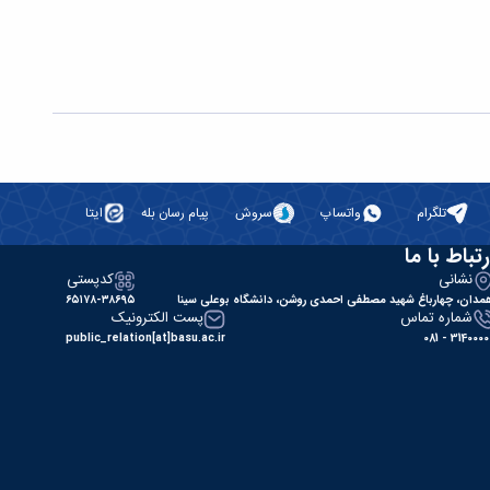
تلگرام
واتساپ
سروش
پیام رسان بله
ایتا
رتباط با ما
نشانی
کدپستی
مدان، چهارباغ شهید مصطفی احمدی روشن، دانشگاه بوعلی سینا
۶۵۱۷۸-۳۸۶۹۵
شماره تماس
پست الکترونیک
public_relation[at]basu.ac.ir
31400000 - 0