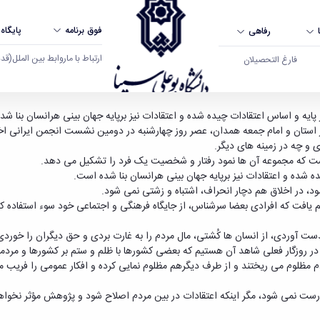
فوق برنامه
پایگاه
رفاهی
ارتباط با ما
روابط بین الملل
(قدم ال
فارغ التحصیلان
انشگاه بوعلی سینا همدان
 پایه و اساس اعتقادات چیده شده و اعتقادات نیز برپایه جهان بینی هرانسان بنا ش
ر استان و امام جمعه همدان، عصر روز چهارشنبه در دومین نشست انجمن ایرانی اخلا
 و چه در زمینه های دیگر.
ت که مجموعه آن ها نمود رفتار و شخصیت یک فرد را تشکیل می دهد.
 شده و اعتقادات نیز برپایه جهان بینی هرانسان بنا شده است.
د، در اخلاق هم دچار انحراف، اشتباه و زشتی نمی شود.
یم یافت که افرادی بعضا سرشناس، از جایگاه فرهنگی و اجتماعی خود سوء استفاده کر
دست آوردی، از انسان ها کُشتی، مال مردم را به غارت بردی و حق دیگران را خورد
ر روزگار فعلی شاهد آن هستیم که بعضی کشورها با ظلم و ستم بر کشورها و مردمان
مظلوم می ریختند و از طرف دیگرهم مظلوم نمایی کرده و افکار عمومی را فریب می د
درست نمی شود، مگر اینکه اعتقادات در بین مردم اصلاح شود و پژوهش مؤثر نخواه