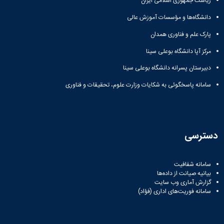
ریاست جمهوری اسلامی ایران
زمین
آزمایشگاه
و
دانشگاه
آموزش
معظم
چمن
باستان
حسابداری
(محمد)
کارکنان
دانشگاه‌ها و مؤسسات آموزش عالی
رهبری
شناسی
سالن‌های
رزن
سایر
تماس
ورزشی
آزمایشگاه
پارک علم و فناوری همدان
صنایع
تقویم
با
تفریحی-
هوش
غذایی
آموزشی
دانشگاه
مرکز آپا دانشگاه بوعلی سینا
سیاحتی
ربات
بهار
نظامنامه
روابط
باغ
و
مجتمع
اخلاق
دبیرستان پسرانه دانشگاه بوعلی سینا
عمومی
دانشگاه
بینایی
آموزش
آموزش
آدرس
موزه
سامانه پاسخگوئی به شکایات وزارت علوم، تحقیقات و فناوری
آزمایشگاه
عالی
دانش‌آموختگان
دانشکده‌ها
تاریخ
ژئوماتیک
فاطمیه
شماره
طبیعی
پژوهش
نهاوند
تلفن‌ها
کتابخانه
(ویژه
مرکزی
دختران)
دسترسی
و
مرکز
اسناد
سامانه شفافیت
پایان
بیانیه صیانت از داده‌ها
نامه
گزارش آماری وب‌ سایت
و
سامانه فوریت‌های اداری (فؤاد)
رساله
علم
سنجی