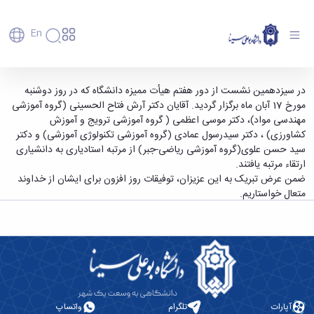
En
دانشگاه
دانشگاه
آموزش
ارتقاء مرتبه علمی 4 عضو هیأت علمی دانشگاه -
در سیزدهمین نشست از دور هفتم هیأت ممیزه دانشگاه که در روز دوشنبه
پذیرش
تاریخچه
پژوهش
مورخ 17 آبان ماه برگزار گردید. آقایان دکتر آرش فتاح الحسینی (گروه آموزشی
دانشگاه بوعلی سینا همدان
فناوری و
کارشناسی
دانشکده‌ها
و
مهندسی مواد)، دکتر موسی اعظمی ( گروه آموزشی ترویج و آموزش
پردیس
کارآفرینی
رفاهی
تحصیلات
معرفی
کشاورزی) ، دکتر سیدرسول عمادی (گروه آموزشی تکنولوژی آموزشی) و دکتر
اصلی
رفاهی
دفتر
اعضای
تکمیلی
برنامه
سید حسن علوی(گروه آموزشی ریاضی-جبر) از مرتبه استادیاری به دانشیاری
پرسنل
مهندسی
هیأت
ارتباط
پسا
راهبردی
ارتقاء مرتبه یافتند.
اداره
علمی
کشاورزی
با
دکترا
دانشگاه
ضمن عرض تبریک به این عزیزان، توفیقات روز افزون برای ایشان از خداوند
کارکنان
رفاه
شیمی
صنعت
استعدادهای
نقشه
متعال خواستاریم.
دانشجویان
کارکنان
و
پردیس
درخشان
دانشگاه
فارغ
مهمانسرای
علوم
علم
دانشجویان
ساختار
التحصیلان
دانشگاه
نفت
و
غیرایرانی
سازمانی
فوق
رفاهی
علوم
فناوری
مهمانی
سازمان
برنامه
دانشجویان
انسانی
مراکز
فعالیت‌های
دانشگاه
و
پایگاه
مدیریت
تحقیقات
هنر
دانشجویی
حوزه
خبری
انتقال
امور
و فناوری
و
انجمن‌های
بسنا
ریاست
حمایت‌های
دانشجویان
پژوهشکده
معماری
پیشخوان
علمی
معاونت
تحصیلی
آپارات
تلگرام
واتساپ
مرکز
شیمی
احراز