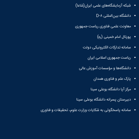
همایش‌ها
شبکه آزمایشگاه‌های علمی ایران(شاعا)
انتشارات
دانشگاه بین‌المللی D-۸
دانشگاه
نشر
معاونت علمی فناوری ریاست جمهوری
کتب
مجلات
پورتال امام خمینی (ره)
علمی
سامانه تدارکات الکترونیکی دولت
فصلنامه
معاونت
ریاست جمهوری اسلامی ایران
پژوهش
دانشگاه‌ها و مؤسسات آموزش عالی
و
فناوری
پارک علم و فناوری همدان
مرکز آپا دانشگاه بوعلی سینا
دبیرستان پسرانه دانشگاه بوعلی سینا
سامانه پاسخگوئی به شکایات وزارت علوم، تحقیقات و فناوری