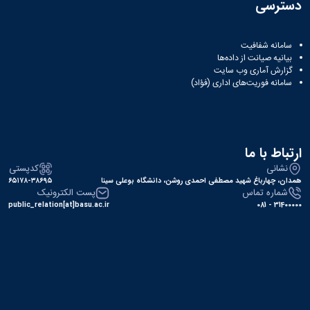
دسترسی
سامانه شفافیت
بیانیه صیانت از داده‌ها
گزارش آماری وب‌ سایت
سامانه فوریت‌های اداری (فؤاد)
ارتباط با ما
نشانی
کدپستی
همدان، چهارباغ شهید مصطفی احمدی روشن، دانشگاه بوعلی سینا
۶۵۱۷۸-۳۸۶۹۵
شماره تماس
پست الکترونیک
public_relation[at]basu.ac.ir
31400000 - 081