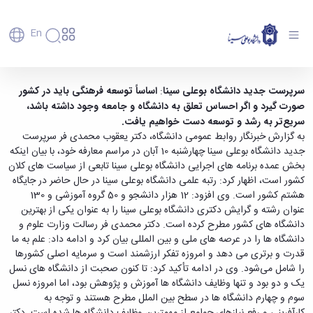
En
دانشگاه
دانشگاه
آموزش
اساساً توسعه فرهنگی باید در کشور صورت گیرد -
سرپرست جدید دانشگاه بوعلی ‌سینا
:
اساساً توسعه فرهنگی باید در کشور
پذیرش
تاریخچه
پژوهش
صورت گیرد و اگر احساس تعلق به دانشگاه و جامعه وجود داشته باشد،
دانشگاه بوعلی سینا همدان
فناوری و
کارشناسی
دانشکده‌ها
و
سریع‌تر به رشد و توسعه دست خواهیم یافت.
پردیس
کارآفرینی
رفاهی
تحصیلات
معرفی
به گزارش خبرنگار روابط عمومی دانشگاه، دکتر یعقوب محمدی فر سرپرست
اصلی
رفاهی
دفتر
اعضای
تکمیلی
برنامه
جدید دانشگاه بوعلی ‌سینا چهارشنبه 10 آبان در مراسم معارفه خود، با بیان اینکه
پرسنل
مهندسی
هیأت
ارتباط
پسا
راهبردی
بخش عمده برنامه ‌های اجرایی دانشگاه بوعلی سینا تابعی از سیاست‌ های کلان
اداره
علمی
کشاورزی
با
دکترا
دانشگاه
کشور است، اظهار کرد: رتبه علمی دانشگاه بوعلی سینا در حال حاضر در جایگاه
کارکنان
رفاه
شیمی
صنعت
استعدادهای
نقشه
دانشجویان
هشتم کشور است. وی افزود: 12 هزار دانشجو و 50 گروه آموزشی و 130
کارکنان
و
پردیس
درخشان
دانشگاه
فارغ
عنوان رشته و گرایش دکتری دانشگاه بوعلی ‌سینا را به عنوان یکی از بهترین
مهمانسرای
علوم
علم
دانشجویان
ساختار
التحصیلان
دانشگاه‌ های کشور مطرح کرده است. دکتر محمدی ‌فر رسالت وزارت علوم و
دانشگاه
نفت
و
غیرایرانی
سازمانی
فوق
رفاهی
دانشگاه‌ ها را در عرصه ‌های ملی و بین ‌المللی بیان کرد و ادامه داد: علم به ما
علوم
فناوری
مهمانی
سازمان
برنامه
دانشجویان
قدرت و برتری می ‌دهد و امروزه تفکر ارزشمند است و سرمایه اصلی کشورها
انسانی
مراکز
فعالیت‌های
دانشگاه
و
پایگاه
مدیریت
را شامل می‌شود. وی در ادامه تأکید کرد: تا کنون صحبت از دانشگاه‌ های نسل
تحقیقات
هنر
دانشجویی
حوزه
خبری
انتقال
امور
و فناوری
یک و دو بود و تنها وظایف دانشگاه ‌ها آموزش و پژوهش بود، اما امروزه نسل
و
انجمن‌های
بسنا
ریاست
حمایت‌های
دانشجویان
پژوهشکده
سوم و چهارم دانشگاه ‌ها در سطح بین ‌الملل مطرح هستند و توجه به
معماری
پیشخوان
علمی
معاونت
تحصیلی
مرکز
شیمی
کارآفرینی و رفع نیازهای جوامع از مهمترین وظایف دانشگاه‌ ها شده است. دکتر
احراز