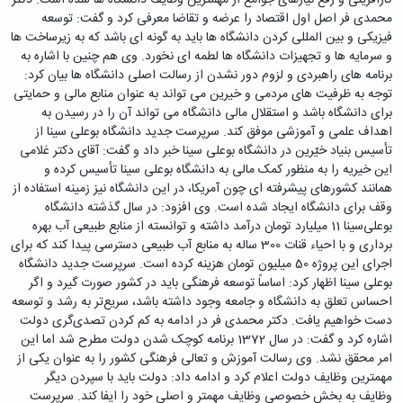
دامپزشکی
دانشجویی
توسعه
تحصیل
مشاوره
گیاهی
هویت
محمدی ‌فر اصل اول اقتصاد را عرضه و تقاضا معرفی کرد و گفت: توسعه
علوم
تشکل‌های
مدیریت
در
و
ارتباط
پژوهشکده
فیزیکی و بین ‌المللی کردن دانشگاه‌ ها باید به گونه ‌ای باشد که به زیرساخت‌ ها
پایه
اسلامی
و
دانشگاه
با ما
سبک
آب
و سرمایه‌ ها و تجهیزات دانشگاه‌ ها لطمه‌ ای نخورد. وی هم چنین با اشاره به
علوم
دانشجویان
پشتیبانی
D8
روابط
زندگی
مرکز
برنامه ‌های راهبردی و لزوم دور نشدن از رسالت اصلی دانشگاه‌ ها بیان کرد:
اقتصادی
نشریات
معاونت
رشته‌های
بین
مرکز
آپا
توجه به ظرفیت‌ های مردمی و خیرین می‌ تواند به عنوان منابع مالی و حمایتی
و
دانشجویی
تحصیلی
آموزشی
الملل
بهداشت
دانشگاه
برای دانشگاه باشد و استقلال مالی دانشگاه می ‌تواند آن را در رسیدن به
اجتماعی
کانون‌های
کارشناسی
و
(قدم
و
بوعلی
اهداف علمی و آموزشی موفق کند. سرپرست جدید دانشگاه بوعلی ‌سینا از
علوم
فرهنگی
تحصیلات
الآن)
تحصیلات
درمان
سینا
تأسیس بنیاد خیّرین در دانشگاه بوعلی سینا خبر داد و گفت: آقای دکتر غلامی
ورزشی
فعالیت‌های
Apply
تکمیلی
تکمیلی
خوابگاه‌های
آزمایشگاه
این خیریه را به منظور کمک مالی به دانشگاه بوعلی سینا تأسیس کرده و
دانشکده
Now
داوطلبانه
آموزش‌های
معاونت
های
دانشجویی
های
همانند کشورهای پیشرفته ‌ای چون آمریکا، در این دانشگاه نیز زمینه استفاده از
سمن‌های
آزاد
دانشجویی
تحقیقاتی
سلف
اقماری
وقف برای دانشگاه ایجاد شده است. وی افزود: در سال گذشته دانشگاه
مرتبط
برنامه‌های
معاونت
آزمایشگاه
فنی
سرویس
بنیاد
بوعلی‌سینا 11 میلیارد تومان درآمد داشته و توانسته از منابع طبیعی آب بهره
آموزشی
پژوهش
مرکزی
ورزش و
و
خیرین
‌برداری و با احیاء قنات 300 ساله به منابع آب طبیعی دسترسی پیدا کند که برای
آموزش
و
آزمایشگاه
سرگرمی
مهندسی
حامی
اجرای این پروژه 50 میلیون تومان هزینه کرده است. سرپرست جدید دانشگاه
زبان
فناوری
اداره
تنش
کبودرآهنگ
دانشگاه
بوعلی ‌سینا اظهار کرد: اساساً توسعه فرهنگی باید در کشور صورت گیرد و اگر
فارسی
معاونت
تربیت
پسماند
فنی
بوعلی
احساس تعلق به دانشگاه و جامعه وجود داشته باشد، سریع‌تر به رشد و توسعه
به
فرهنگی
بدنی
آزمایشگاه
و
سینا
دست خواهیم یافت. دکتر محمدی‌ فر در ادامه به کم کردن تصدی‌گری دولت
غیرفارسی‌زبانان
و
و
مقاومت
منابع
مؤسسه
اشاره کرد و گفت: در سال 1372 برنامه کوچک شدن دولت مطرح شد اما این
آموزش‌های
اجتماعی
فوق
مصالح
طبیعی
حمایت
امر محقق نشد. وی رسالت آموزش و تعالی فرهنگی کشور را به عنوان یکی از
کاربردی
نهاد
برنامه
آزمایشگاه
تویسرکان
های
مهمترین وظایف دولت اعلام کرد و ادامه داد: دولت باید با سپردن دیگر
و
نمایندگی
مواد
استخر
مدیریت
مردمی
وظایف به بخش خصوصی وظایف مهمتر و اصلی خود را ایفا کند. سرپرست
الکترونیکی
مقام