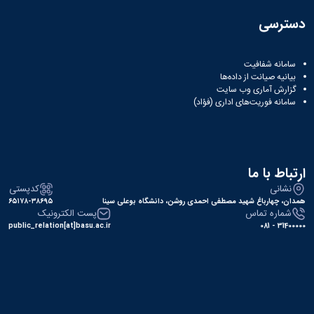
همایش‌ها
دسترسی
انتشارات
دانشگاه
نشر
سامانه شفافیت
کتب
بیانیه صیانت از داده‌ها
مجلات
گزارش آماری وب‌ سایت
علمی
سامانه فوریت‌های اداری (فؤاد)
فصلنامه
معاونت
پژوهش
و
فناوری
ارتباط با ما
نشانی
کدپستی
همدان، چهارباغ شهید مصطفی احمدی روشن، دانشگاه بوعلی سینا
۶۵۱۷۸-۳۸۶۹۵
شماره تماس
پست الکترونیک
public_relation[at]basu.ac.ir
31400000 - 081