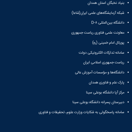
زمین
آزمایشگاه
و
بنیاد نخبگان استان همدان
دانشگاه
آموزش
معظم
چمن
باستان
حسابداری
(محمد)
کارکنان
رهبری
شبکه آزمایشگاه‌های علمی ایران(شاعا)
شناسی
سالن‌های
رزن
سایر
تماس
ورزشی
آزمایشگاه
صنایع
تقویم
دانشگاه بین‌المللی D-۸
با
تفریحی-
هوش
غذایی
آموزشی
دانشگاه
سیاحتی
ربات
معاونت علمی فناوری ریاست جمهوری
بهار
نظامنامه
روابط
باغ
و
مجتمع
اخلاق
عمومی
پورتال امام خمینی (ره)
دانشگاه
بینایی
آموزش
آموزش
آدرس
موزه
آزمایشگاه
عالی
دانش‌آموختگان
سامانه تدارکات الکترونیکی دولت
دانشکده‌ها
تاریخ
ژئوماتیک
فاطمیه
شماره
طبیعی
ریاست جمهوری اسلامی ایران
پژوهش
نهاوند
تلفن‌ها
کتابخانه
(ویژه
دانشگاه‌ها و مؤسسات آموزش عالی
مرکزی
دختران)
و
پارک علم و فناوری همدان
مرکز
مرکز آپا دانشگاه بوعلی سینا
اسناد
پایان
دبیرستان پسرانه دانشگاه بوعلی سینا
نامه
و
سامانه پاسخگوئی به شکایات وزارت علوم، تحقیقات و فناوری
رساله
علم
سنجی