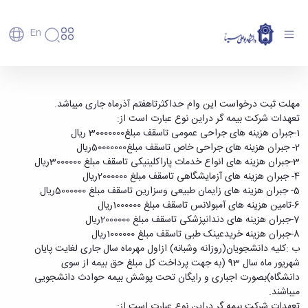
En
دانشگاه
دانشگاه
آموزش
اطلاعیه شماره یک بیمه تکمیلی دانشجویی -
پذیرش
تاریخچه
پژوهش
مهلت ثبت درخواست این وام حداکثرتاهفتم آذرماه جاری میباشد.
دانشگاه بوعلی سینا همدان
فناوری و
کارشناسی
دانشکده‌ها
و
تعهدات شرکت بیمه گر دراین نوع عبارت است از:
پردیس
کارآفرینی
رفاهی
تحصیلات
معرفی
1-جبران هزینه های جراحی عمومی تاسقف مبلغ30000000 ریال
اصلی
رفاهی
دفتر
اعضای
تکمیلی
برنامه
2- جبران هزینه های جراحی خاص تاسقف مبلغ50000000ریال
پرسنل
مهندسی
هیأت
ارتباط
پسا
راهبردی
3-جبران هزینه های انواع خدمات پاراکلینیکی تاسقف مبلغ 3000000ریال
اداره
علمی
کشاورزی
با
دکترا
دانشگاه
4- جبران هزینه های آزمایشگاهی تاسقف مبلغ 2000000ریال
کارکنان
رفاه
شیمی
صنعت
استعدادهای
نقشه
5- جبران هزینه های زایمان طبیعی وسزارین تاسقف مبلغ 5000000ریال
دانشجویان
کارکنان
و
پردیس
درخشان
دانشگاه
فارغ
6-تامین هزینه های آمبولانس تاسقف مبلغ 1000000ریال
مهمانسرای
علوم
علم
دانشجویان
ساختار
التحصیلان
7-جبران هزینه های دندانپزشکی تاسقف مبلغ 2000000ریال
دانشگاه
نفت
و
غیرایرانی
سازمانی
فوق
8-جبران هزینه خریدعینک طبی تاسقف مبلغ 1000000ریال
رفاهی
علوم
فناوری
مهمانی
سازمان
برنامه
دانشجویان
ب :کلیه دانشجویان(روزانه وشبانه) ازاول مهرماه سال جاری لغایت پایان
انسانی
مراکز
فعالیت‌های
دانشگاه
و
پایگاه
مدیریت
شهریور ماه سال 93 (به جهت پرداخت کل مبلغ حق بیمه از سوی
تحقیقات
هنر
دانشجویی
حوزه
خبری
انتقال
امور
دانشگاه)بصورت اجباری و رایگان تحت پوشش بیمه حوادث دانشجویی
و فناوری
و
انجمن‌های
بسنا
ریاست
حمایت‌های
دانشجویان
میباشند.
پژوهشکده
معماری
پیشخوان
علمی
معاونت
تحصیلی
مرکز
تعهدات شرکت بیمه گر دراین نوع عبارت است از:
شیمی
احراز