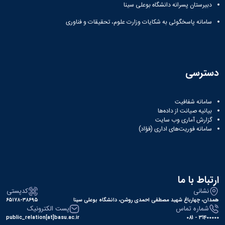
زمین
آزمایشگاه
و
دبیرستان پسرانه دانشگاه بوعلی سینا
دانشگاه
آموزش
معظم
چمن
باستان
حسابداری
(محمد)
کارکنان
رهبری
سامانه پاسخگوئی به شکایات وزارت علوم، تحقیقات و فناوری
شناسی
سالن‌های
رزن
سایر
تماس
ورزشی
آزمایشگاه
صنایع
تقویم
با
تفریحی-
هوش
غذایی
آموزشی
دانشگاه
سیاحتی
ربات
بهار
نظامنامه
روابط
باغ
و
مجتمع
اخلاق
عمومی
دسترسی
دانشگاه
بینایی
آموزش
آموزش
آدرس
موزه
آزمایشگاه
عالی
دانش‌آموختگان
دانشکده‌ها
تاریخ
ژئوماتیک
فاطمیه
شماره
سامانه شفافیت
طبیعی
پژوهش
نهاوند
بیانیه صیانت از داده‌ها
تلفن‌ها
کتابخانه
(ویژه
گزارش آماری وب‌ سایت
مرکزی
سامانه فوریت‌های اداری (فؤاد)
دختران)
و
مرکز
اسناد
پایان
ارتباط با ما
نامه
نشانی
کدپستی
و
همدان، چهارباغ شهید مصطفی احمدی روشن، دانشگاه بوعلی سینا
۶۵۱۷۸-۳۸۶۹۵
رساله
شماره تماس
پست الکترونیک
علم
public_relation[at]basu.ac.ir
31400000 - 081
سنجی