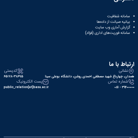
سامانه شفافیت
بیانیه صیانت از داده‌ها
گزارش آماری وب‌ سایت
سامانه فوریت‌های اداری (فؤاد)
ارتباط با ما
نشانی
کدپستی
همدان، چهارباغ شهید مصطفی احمدی روشن، دانشگاه بوعلی سینا
۶۵۱۷۸-۳۸۶۹۵
شماره تماس
پست الکترونیک
public_relation[at]basu.ac.ir
31400000 - 081