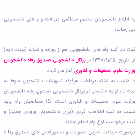
دامپزشکی
دانشجویی
توسعه
تحصیل
مشاوره
گیاهی
هویت
علوم
تشکل‌های
مدیریت
در
و
ارتباط
پژوهشکده
پایه
اسلامی
و
دانشگاه
با ما
سبک
به اطلاع دانشجویان محترم متقاضی دریافت وام­ های دانشجویی
آب
علوم
دانشجویان
پشتیبانی
D8
روابط
زندگی
مرکز
اقتصادی
نشریات
معاونت
رشته‌های
می ­رساند؛
بین
مرکز
آپا
و
دانشجویی
تحصیلی
آموزشی
الملل
بهداشت
دانشگاه
اجتماعی
کانون‌های
کارشناسی
و
(قدم
و
بوعلی
علوم
فرهنگی
تحصیلات
الآن)
تحصیلات
ثبت نام کلیه وام ­های دانشجویی اعم از روزانه و شبانه (نوبت دوم)
درمان
سینا
ورزشی
فعالیت‌های
Apply
تکمیلی
تکمیلی
خوابگاه‌های
آزمایشگاه
دانشکده
Now
داوطلبانه
از تاریخ 1398/11/15 در
پرتال دانشجویی صندوق رفاه دانشجویان
آموزش‌های
معاونت
های
دانشجویی
های
سمن‌های
آزاد
دانشجویی
تحقیقاتی
وزارت علوم، تحقیقات و فناوری
آغاز می­ گردد.
سلف
اقماری
مرتبط
برنامه‌های
معاونت
آزمایشگاه
فنی
سرویس
بنیاد
آموزشی
پژوهش
با عنایت به اینکه پرداخت هرگونه تسهیلات دانشجویی منوط به
مرکزی
ورزش و
و
خیرین
آموزش
و
آزمایشگاه
سرگرمی
مهندسی
ثبت نام اولیه دانشجو در پرتال دانشجویی صندوق رفاه دانشجویان
حامی
زبان
فناوری
اداره
تنش
کبودرآهنگ
دانشگاه
فارسی
معاونت
وزارت علوم، تحقیقات و فناوری است، لذا متقاضیان وام باید
تربیت
پسماند
فنی
بوعلی
به
فرهنگی
بدنی
آزمایشگاه
و
سینا
غیرفارسی‌زبانان
نسبت به ثبت اطلاعات فردی (برای دانشجویان ورودی جدید) و
و
و
مقاومت
منابع
مؤسسه
آموزش‌های
اجتماعی
فوق
مصالح
ثبت درخواست نوع وام اقدام نمایند.
طبیعی
حمایت
کاربردی
نهاد
برنامه
آزمایشگاه
تویسرکان
های
و
درصورت دریافت آخرین مصوبات و دستورالعمل های صندوق رفا ه
نمایندگی
مواد
استخر
مدیریت
مردمی
الکترونیکی
مقام