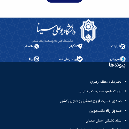
همایش‌ها
انتشارات
دانشگاه
نشر
کتب
مجلات
علمی
فصلنامه
آپارات
تلگرام
واتساپ
معاونت
پژوهش
سروش
پیام رسان بله
ایتا
پیوندها
و
فناوری
دفتر مقام معظم رهبری
وزارت علوم، تحقیقات و فناوری
صندوق حمایت از پژوهشگران و فناوران کشور
صندوق رفاه دانشجویان
بنیاد نخبگان استان همدان