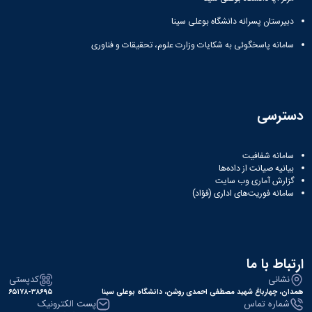
زمین
آزمایشگاه
و
دانشگاه
آموزش
معظم
چمن
باستان
حسابداری
دبیرستان پسرانه دانشگاه بوعلی سینا
(محمد)
کارکنان
رهبری
شناسی
سالن‌های
رزن
سایر
تماس
سامانه پاسخگوئی به شکایات وزارت علوم، تحقیقات و فناوری
ورزشی
آزمایشگاه
صنایع
تقویم
با
تفریحی-
هوش
غذایی
آموزشی
دانشگاه
سیاحتی
ربات
بهار
نظامنامه
روابط
باغ
و
مجتمع
اخلاق
عمومی
دانشگاه
بینایی
آموزش
آموزش
آدرس
دسترسی
موزه
آزمایشگاه
عالی
دانش‌آموختگان
دانشکده‌ها
تاریخ
ژئوماتیک
فاطمیه
شماره
طبیعی
پژوهش
نهاوند
تلفن‌ها
سامانه شفافیت
کتابخانه
(ویژه
بیانیه صیانت از داده‌ها
مرکزی
دختران)
گزارش آماری وب‌ سایت
و
سامانه فوریت‌های اداری (فؤاد)
مرکز
اسناد
پایان
نامه
ارتباط با ما
و
نشانی
کدپستی
رساله
همدان، چهارباغ شهید مصطفی احمدی روشن، دانشگاه بوعلی سینا
۶۵۱۷۸-۳۸۶۹۵
علم
شماره تماس
پست الکترونیک
سنجی