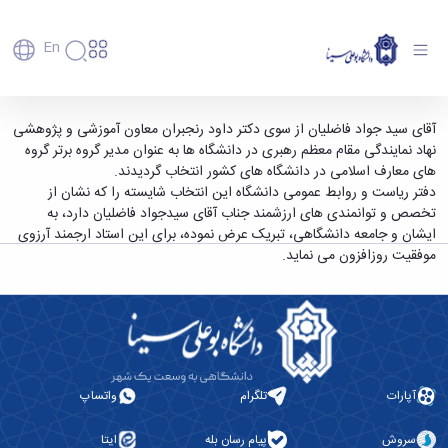
En
دانشگاه
دانشگاه
آموزش
انتخاب مدیر گروه معارف دانشگاه به عنوان مدیر
آقای سید جواد فاضلیان از سوی دکتر داود رنجبران معاون آموزشی و پژوهشی
پذیرش
تاریخچه
پژوهش
نهاد نمایندگی مقام معظم رهبری در دانشگاه ها به عنوان مدیر گروه برتر گروه
گروه برتر گروه های معارف اسلامی در دانشگاه های
فناوری و
کارشناسی
دانشکده‌ها
و
های معارف اسلامی در دانشگاه های کشور انتخاب گردیدند.
کشور - دانشگاه بوعلی سینا همدان
پردیس
کارآفرینی
رفاهی
تحصیلات
معرفی
دفتر ریاست و روابط عمومی دانشگاه این انتخاب شایسته را که نشان از
اصلی
رفاهی
دفتر
اعضای
تکمیلی
برنامه
تخصص و توانمندی های ارزشمند جناب آقای سیدجواد فاضلیان دارد، به
پرسنل
مهندسی
هیأت
ارتباط
پسا
راهبردی
ایشان و جامعه دانشگاهی، تبریک عرض نموده، برای این استاد ارجمند آرزوی
اداره
علمی
کشاورزی
با
دکترا
دانشگاه
موفقیت روزافزون می نماید.
کارکنان
رفاه
شیمی
صنعت
استعدادهای
نقشه
دانشجویان
کارکنان
و
پردیس
درخشان
دانشگاه
فارغ
مهمانسرای
علوم
علم
دانشجویان
ساختار
التحصیلان
دانشگاه
نفت
و
غیرایرانی
سازمانی
فوق
رفاهی
علوم
فناوری
مهمانی
سازمان
برنامه
دانشجویان
انسانی
مراکز
فعالیت‌های
دانشگاه
و
پایگاه
مدیریت
تحقیقات
هنر
دانشجویی
حوزه
خبری
انتقال
آپارات
تلگرام
واتساپ
امور
و فناوری
و
انجمن‌های
بسنا
ریاست
حمایت‌های
دانشجویان
پژوهشکده
معماری
پیشخوان
علمی
معاونت
تحصیلی
سروش
پیام رسان بله
ایتا
مرکز
شیمی
احراز