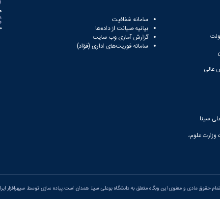
ه
سامانه شفافیت
بیانیه صیانت از داده‌ها
81
ولت
گزارش آماری وب‌ سایت
سامانه فوریت‌های اداری (فؤاد)
 عالی
لی سینا
 وزارت علوم،
مام حقوق مادی و معنوی این وبگاه متعلق به دانشگاه بوعلی سینا همدان است.پیاده سازی توسط
سپهرافزار ایرا