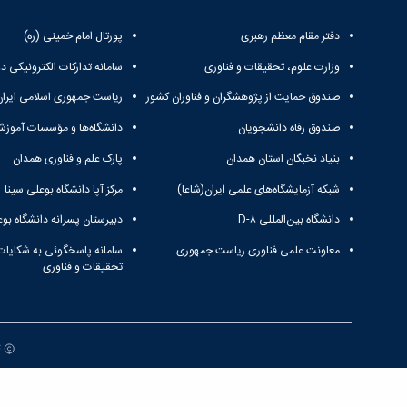
دفتر مقام معظم رهبری
پورتال امام خمینی (ره)
وزارت علوم، تحقیقات و فناوری
سامانه تدارکات الکترونیکی د
صندوق حمایت از پژوهشگران و فناوران کشور
ریاست جمهوری اسلامی ایران
صندوق رفاه دانشجویان
دانشگاه‌ها و مؤسسات آموزش
بنیاد نخبگان استان همدان
پارک علم و فناوری همدان
شبکه آزمایشگاه‌های علمی ایران(شاعا)
مرکز آپا دانشگاه بوعلی سینا
دانشگاه بین‌المللی D-۸
دبیرستان پسرانه دانشگاه بوع
معاونت علمی فناوری ریاست جمهوری
سامانه پاسخگوئی به شکایات
تحقیقات و فناوری
ت