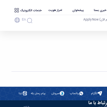
 خبری بسنا
پیشخوان
احراز هویت
خدمات الکترونیک
En
آن) Apply Now
تلگرام
واتساپ
سروش
پیام رسان بله
ایتا
رتباط با ما