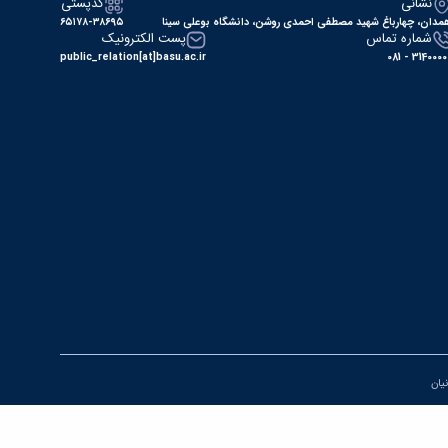
نشانی
کدپستی
مدان، چهارباغ شهید مصطفی احمدی روشن، دانشگاه بوعلی سینا
۶۵۱۷۸-۳۸۶۹۵
شماره تماس
پست الکترونیک
public_relation[at]basu.ac.ir
31400000 - 0
نیان