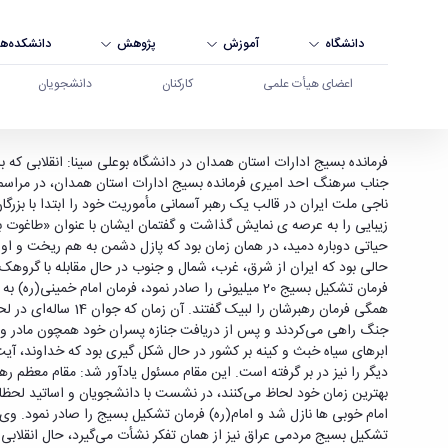
دانشگاه
آموزش
پژوهش
دانشکده‌ها
اعضای هیأت علمی
کارکنان
دانشجویان
انقلاب اسلامی ایران، محوری مهم و اساسی در جهان 
فرمانده بسیج ادارات استان همدان در دانشگاه بوعلی سینا: انقلابی ک
زیبایی را به عرصه ی نمایش گذاشت و گفتمان ایشان با عنوان «طاغوت باید
حیاتی دوباره دمید، در همان زمان بود که پازل دشمن به هم ریخت و او 
حالی بود که ایران از شرق، غرب، شمال و جنوب در حال مقابله با گروهک‌
فرمان تشکیل بسیج 20 میلیونی را صادر نمود، فرمان ا
همگی فرمان رهبرشا
جنگ راهی می‌کردند و پس از دریافت جنازه پسران خود همچون مادر وهب 
ابرهای سیاه خبث و کینه بر کشور در حال شکل گیری بود که خداوند، آیت‌
دیگر را نیز در بر گرفته است. این مقام مسئول یادآور شد: مقام معظم رهبر
بهترین زمان خود لحاظ می‌کنند، در نشست با دانشجویان و اساتید لحظات 
امام خوبی ها نازل شد و امام(ره) فرمان تشکیل بسیج را صادر نمود. 
تشکیل بسیج مردمی عراق نیز از همان تفکر نشأت می‌گیرد، حال انقلابی 