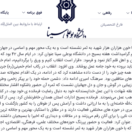
فوق برنامه
پایگاه
رفاهی
ارتباط با ما
روابط بین الملل
(قدم ال
فارغ التحصیلان
- دانشگاه بوعلی سینا همدان
ه با خون هزاران هزار شهید به ثمر نشسته است و به یک محور مهم و اساسی در جها
جناب سرهنگ احد امیری
 برود» به خود جامه عمل پوشاند. وی افزود: انقلاب در رکاب امام خمینی(ره) جریان خ
همه چیز خود را از دست داده مشاهده کرد که در ادامه، در یک اقدام عجولانه صد
های منافقین بود. سرهنگ امیری ادامه داد: دشمن حمله خود را بر پیکر زخمی وطن آ
مام خمینی(ره) به زیبایی در گوش و جان و دل جهانیان نشست که ثمره آن حضور باشکوه اقش
ن را لبیک گفتند. آن زمان که جوان 14 ساله‌ای در لحظه شهادت با این عمل خداپسندانه خود به دنبال رضایت فرم
عمل می‌نمودند. فرمانده بسیج ادارات استان همدان خاطرنشان کرد: پس از گذشت ز
الله خامنه‌ای را به ما ارزانی داشت و آرامش پس از طوفان را به کشور بازگشت و ا
ی در حوزه های مختلفی فعالیت دارند و در مقابل با استکبار، بهترین و جانانه ترین 
نابی را برای آنان رقم می‌زنند و در ملاقات و دیداری که اخیرا با بسیجیان داشتن
وی عنوان کرد: فعالیت و حضور پررنگ حوزه‌های مختلف علمی، فرهنگی، اقتصادی، 
که با خون هزاران هزار شهید به ثمر نشسته است و به یک محور مهم و اساسی در جه