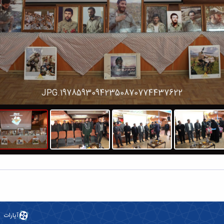
19785930942350870774437622.JPG
آپارات