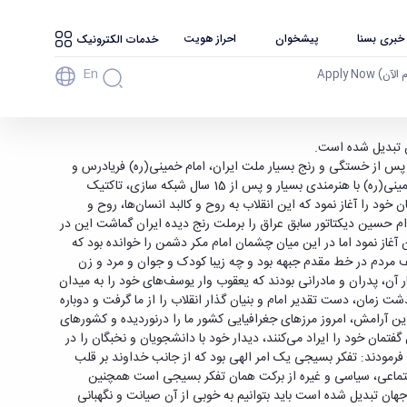
 خبری بسنا
پیشخوان
احراز هویت
خدمات الکترونیک
En
آن) Apply Now
ن تبدیل شده است.
 فرمانده بسیج ادارات استان همدان، در مراسم گرامیداشت هفته بسیج در دانشگاه بوعلی سینا عنوان کرد: در ایام سال 42 بود که پس از خستگی و رنج بسیار ملت ایران، امام خمینی(ره) فریادرس و
ناجی ملت ایران در قالب یک رهبر آسمانی مأموریت خود را ابتدا با بزرگان و اهل قلم آغاز نمود و فرمود: «قرار است انقلاب کنیم و ورق را برگردانیم»، امام خمینی(ره) با هنرمندی بسیار و پس از 15 سال شبکه سازی، تاکتیک
ود را آغاز نمود که این انقلاب به روح و کالبد انسان‌ها، روح و
ام حسین دیکتاتور سابق عراق را برملت رنج دیده ایران گماشت این در
غاز نمود اما در این میان چشمان امام مکر دشمن را خوانده بود که
ار مختلف مردم در خط مقدم جبهه بود و چه زیبا کودک و جوان و مرد و زن
انده ی خود بود، در کنار آن، پدران و مادرانی بودند که یعقوب وار یوسف‌های خود را به میدان
مان، دست تقدیر امام و بنیان گذار انقلاب را از ما گرفت و دوباره
ین آرامش، امروز مرز‌های جغرافیایی کشور ما را درنوردیده و کشورهای
گفتمان خود را ایراد می‌کنند، دیدار خود با دانشجویان و نخبگان را در
د فرمودند: تفکر بسیجی یک امر الهی بود که از جانب خداوند بر قلب
اجتماعی، سیاسی و غیره از برکت همان تفکر بسیجی است همچنین
ان تبدیل شده است باید بتوانیم به خوبی از آن صیانت و نگهبانی