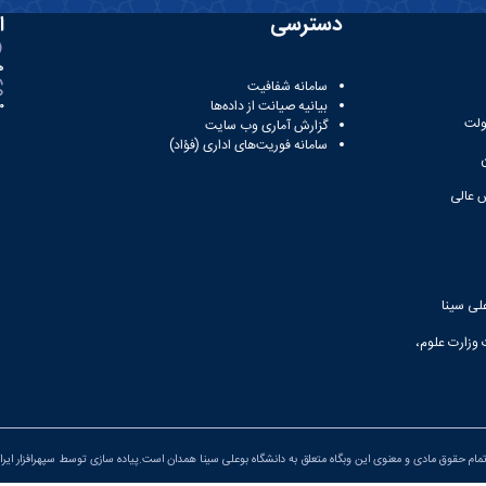
دسترسی
ا
ه
سامانه شفافیت
بیانیه صیانت از داده‌ها
81
ولت
گزارش آماری وب‌ سایت
سامانه فوریت‌های اداری (فؤاد)
 عالی
لی سینا
 وزارت علوم،
مام حقوق مادی و معنوی این وبگاه متعلق به دانشگاه بوعلی سینا همدان است.پیاده سازی توسط
سپهرافزار ایرا