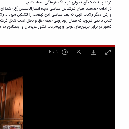
کرده و به کمک آن تحولی در جنگ فرهنگی ایجاد کنیم.
در ادامه جمشید سیاح کارشناس سیاسی سپاه انصارالحسین(ع) همدان در 
و رکن دیگر ولایت الهی که بعد سیاسی این نهضت را تشکیل می‌داد ول
تقابل دائمی تاریخ، که همان رویارویی جبهه حق و باطل است شکل گرفته
کشور در برابر جریان‌های غربی و پیشرفت کشور عزیزمان و ایستادن در مق
4
/
2