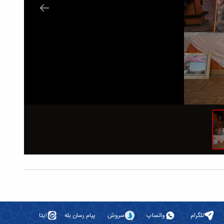
تلگرام
واتساپ
سروش
پیام رسان بله
ایتا