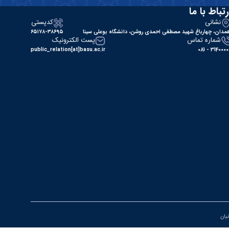
رتباط با ما
نشانی
کدپستی
مدان، چهارباغ شهید مصطفی احمدی روشن، دانشگاه بوعلی سینا
۶۵۱۷۸-۳۸۶۹۵
شماره تماس
پست الکترونیک
public_relation[at]basu.ac.ir
31400000 - 0
نیان