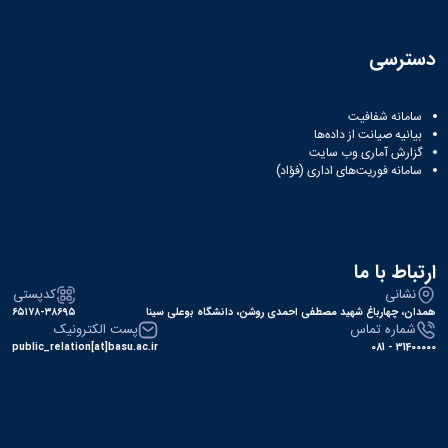
دسترسی
سامانه شفافیت
بیانیه صیانت از داده‌ها
گزارش آماری وب‌ سایت
سامانه فوریت‌های اداری (فؤاد)
ارتباط با ما
نشانی
کدپستی
همدان، چهارباغ شهید مصطفی احمدی روشن، دانشگاه بوعلی سینا
۶۵۱۷۸-۳۸۶۹۵
شماره تماس
پست الکترونیک
public_relation[at]basu.ac.ir
31400000 - 081