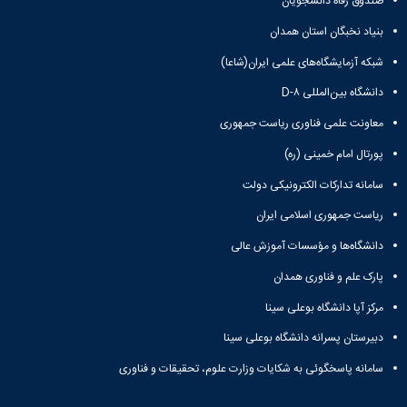
صندوق رفاه دانشجویان
همایش‌ها
بنیاد نخبگان استان همدان
انتشارات
دانشگاه
شبکه آزمایشگاه‌های علمی ایران(شاعا)
نشر
کتب
دانشگاه بین‌المللی D-۸
مجلات
معاونت علمی فناوری ریاست جمهوری
علمی
فصلنامه
پورتال امام خمینی (ره)
معاونت
پژوهش
سامانه تدارکات الکترونیکی دولت
و
ریاست جمهوری اسلامی ایران
فناوری
دانشگاه‌ها و مؤسسات آموزش عالی
پارک علم و فناوری همدان
مرکز آپا دانشگاه بوعلی سینا
دبیرستان پسرانه دانشگاه بوعلی سینا
سامانه پاسخگوئی به شکایات وزارت علوم، تحقیقات و فناوری