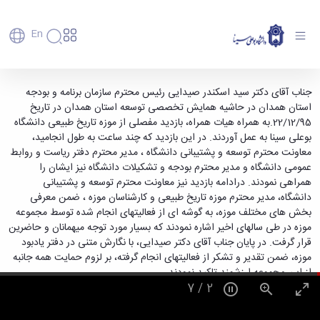
En
دانشگاه
دانشگاه
آموزش
بازدید رئیس محترم سازمان برنامه و بودجه استان
جناب آقای دکتر سید اسکندر صیدایی رئیس محترم سازمان برنامه و بودجه
پذیرش
تاریخچه
پژوهش
استان همدان در حاشیه همایش تخصصی توسعه استان همدان در تاریخ
همدان و هیات همراه از موزه تاریخ طبیعی دانشگاه
فناوری و
کارشناسی
دانشکده‌ها
و
22/12/95.به همراه هیات همراه، بازدید مفصلی از موزه تاریخ طبیعی دانشگاه
بوعلی سینا - دانشگاه بوعلی سینا همدان
پردیس
کارآفرینی
رفاهی
تحصیلات
معرفی
بوعلی سینا به عمل آوردند. در این بازدید که چند ساعت به طول انجامید،
اصلی
رفاهی
دفتر
اعضای
تکمیلی
برنامه
معاونت محترم توسعه و پشتیبانی دانشگاه ، مدیر محترم دفتر ریاست و روابط
پرسنل
مهندسی
هیأت
ارتباط
پسا
راهبردی
عمومی دانشگاه و مدیر محترم بودجه و تشکیلات دانشگاه نیز ایشان را
اداره
علمی
کشاورزی
با
دکترا
دانشگاه
همراهی نمودند. درادامه بازدید نیز معاونت محترم توسعه و پشتیبانی
کارکنان
رفاه
شیمی
صنعت
استعدادهای
نقشه
دانشگاه، مدیر محترم موزه تاریخ طبیعی و کارشناسان موزه ، ضمن معرفی
دانشجویان
کارکنان
و
پردیس
درخشان
دانشگاه
فارغ
بخش های مختلف موزه، به گوشه ای از فعالیتهای انجام شده توسط مجموعه
مهمانسرای
علوم
علم
دانشجویان
ساختار
التحصیلان
موزه در طی سالهای اخیر اشاره نمودند که بسیار مورد توجه میهمانان و حاضرین
دانشگاه
نفت
و
غیرایرانی
سازمانی
فوق
قرار گرفت. در پایان جناب آقای دکتر صیدایی، با نگارش متنی در دفتر یادبود
رفاهی
علوم
فناوری
مهمانی
سازمان
برنامه
موزه، ضمن تقدیر و تشکر از فعالیتهای انجام گرفته، بر لزوم حمایت همه جانبه
دانشجویان
انسانی
مراکز
فعالیت‌های
دانشگاه
و
پایگاه
مدیریت
از این مجموعه ارزشمند تاکید نمودند
تحقیقات
هنر
دانشجویی
حوزه
خبری
انتقال
امور
7
/
2
و فناوری
و
انجمن‌های
بسنا
ریاست
حمایت‌های
دانشجویان
پژوهشکده
معماری
پیشخوان
علمی
معاونت
تحصیلی
مرکز
شیمی
احراز