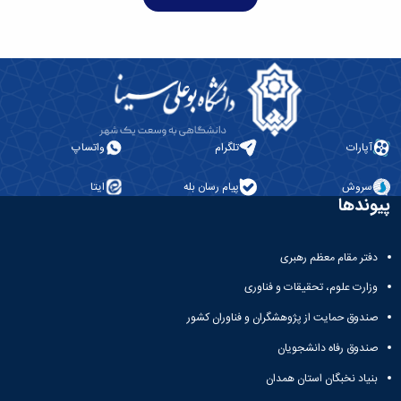
همایش‌ها
انتشارات
دانشگاه
نشر
کتب
مجلات
علمی
فصلنامه
آپارات
تلگرام
واتساپ
معاونت
پژوهش
سروش
پیام رسان بله
ایتا
و
پیوندها
فناوری
دفتر مقام معظم رهبری
وزارت علوم، تحقیقات و فناوری
صندوق حمایت از پژوهشگران و فناوران کشور
صندوق رفاه دانشجویان
بنیاد نخبگان استان همدان