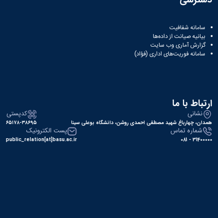
سامانه شفافیت
بیانیه صیانت از داده‌ها
گزارش آماری وب‌ سایت
سامانه فوریت‌های اداری (فؤاد)
ارتباط با ما
نشانی
کدپستی
همدان، چهارباغ شهید مصطفی احمدی روشن، دانشگاه بوعلی سینا
۶۵۱۷۸-۳۸۶۹۵
شماره تماس
پست الکترونیک
public_relation[at]basu.ac.ir
31400000 - 081