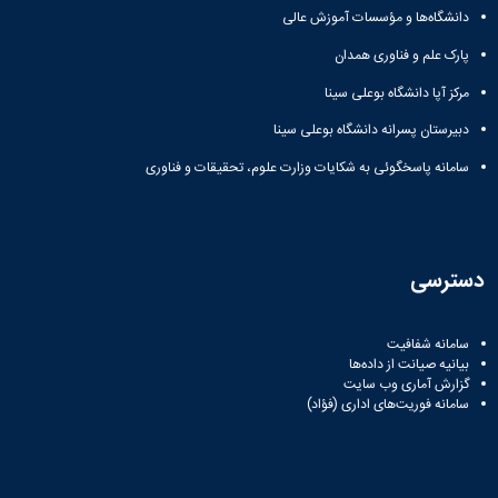
زمین
آزمایشگاه
و
دانشگاه
آموزش
دانشگاه‌ها و مؤسسات آموزش عالی
معظم
چمن
باستان
حسابداری
(محمد)
کارکنان
رهبری
شناسی
سالن‌های
پارک علم و فناوری همدان
رزن
سایر
تماس
ورزشی
آزمایشگاه
صنایع
تقویم
با
مرکز آپا دانشگاه بوعلی سینا
تفریحی-
هوش
غذایی
آموزشی
دانشگاه
سیاحتی
ربات
بهار
نظامنامه
روابط
دبیرستان پسرانه دانشگاه بوعلی سینا
باغ
و
مجتمع
اخلاق
عمومی
دانشگاه
بینایی
سامانه پاسخگوئی به شکایات وزارت علوم، تحقیقات و فناوری
آموزش
آموزش
آدرس
موزه
آزمایشگاه
عالی
دانش‌آموختگان
دانشکده‌ها
تاریخ
ژئوماتیک
فاطمیه
شماره
طبیعی
پژوهش
نهاوند
تلفن‌ها
کتابخانه
(ویژه
دسترسی
مرکزی
دختران)
و
مرکز
سامانه شفافیت
اسناد
بیانیه صیانت از داده‌ها
پایان
گزارش آماری وب‌ سایت
نامه
سامانه فوریت‌های اداری (فؤاد)
و
رساله
علم
سنجی