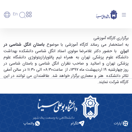
En
دانشگاه
دانشگاه
آموزش
برگزاری کارگاه آموزشی با موضوع باستان انگل
برگزاری کارگاه آموزشی
پذیرش
تاریخچه
پژوهش
به استحضار می رساند کارگاه آموزشی با موضوع
باستان انگل شناسی در
شناسی - دانشگاه بوعلی سینا همدان
فناوری و
کارشناسی
دانشکده‌ها
و
ایران
با حضور دکتر غلامرضا مولوی استاد انگل شناسی دانشکده بهداشت
پردیس
کارآفرینی
رفاهی
تحصیلات
معرفی
دانشگاه علوم پزشکی تهران به همراه تیم پالئوپارازیتولوژی دانشگاه علوم
اصلی
رفاهی
دفتر
اعضای
تکمیلی
برنامه
پزشکی تهران و اساتید و صاحب نظران انگل شناسی و باستان شناسی در
پرسنل
مهندسی
هیأت
ارتباط
پسا
راهبردی
روز چهارشنبه ۱۹ اردیبهشت ماه ۱۳۹۷، از ساعت۰۸:۳۰ الی ۱۱:۳۰ در سالن آمفی
اداره
علمی
کشاورزی
با
دکترا
دانشگاه
تئاتر دانشکده هنر و معماری برگزار خواهد شد. علاقمندان می توانند در این
کارکنان
رفاه
شیمی
صنعت
استعدادهای
نقشه
دانشجویان
کارگاه شرکت نمایند.
کارکنان
و
پردیس
درخشان
دانشگاه
فارغ
مهمانسرای
علوم
علم
دانشجویان
ساختار
التحصیلان
دانشگاه
نفت
و
غیرایرانی
سازمانی
فوق
رفاهی
علوم
فناوری
مهمانی
سازمان
برنامه
دانشجویان
انسانی
مراکز
فعالیت‌های
دانشگاه
و
پایگاه
مدیریت
تحقیقات
هنر
دانشجویی
حوزه
خبری
انتقال
امور
و فناوری
و
انجمن‌های
بسنا
ریاست
حمایت‌های
آپارات
تلگرام
واتساپ
دانشجویان
پژوهشکده
معماری
پیشخوان
علمی
معاونت
تحصیلی
مرکز
شیمی
احراز