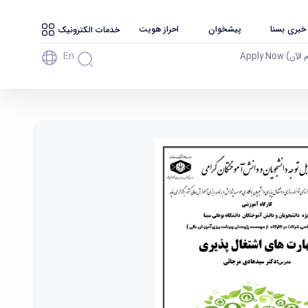
 خبری بسنا
پیشخوان
احراز هویت
خدمات الکترونیک
En
آن) Apply Now
ا - دانشگاه بوعلی سینا همدان