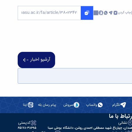
چاپ کردن
آرشیو اخبار
تلگرام
واتساپ
سروش
پیام رسان بله
ایتا
رتباط با ما
نشانی
کدپستی
مدان، چهارباغ شهید مصطفی احمدی روشن، دانشگاه بوعلی سینا
۶۵۱۷۸-۳۸۶۹۵