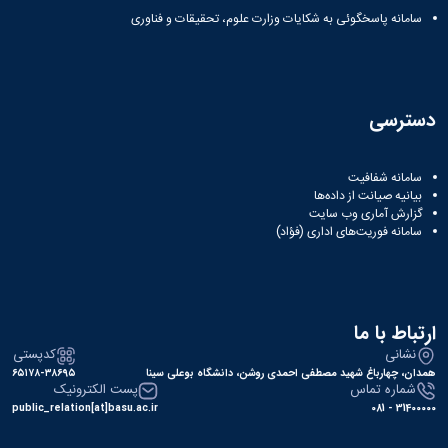
سامانه پاسخگوئی به شکایات وزارت علوم، تحقیقات و فناوری
دسترسی
سامانه شفافیت
بیانیه صیانت از داده‌ها
گزارش آماری وب‌ سایت
سامانه فوریت‌های اداری (فؤاد)
ارتباط با ما
نشانی
کدپستی
همدان، چهارباغ شهید مصطفی احمدی روشن، دانشگاه بوعلی سینا
۶۵۱۷۸-۳۸۶۹۵
شماره تماس
پست الکترونیک
public_relation[at]basu.ac.ir
31400000 - 081