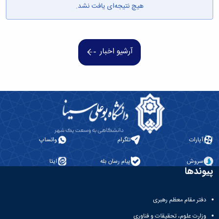
هیچ نتیجه‌ای یافت نشد.
همایش‌ها
انتشارات
دانشگاه
نشر
کتب
آرشیو اخبار
مجلات
علمی
فصلنامه
معاونت
پژوهش
و
فناوری
آپارات
تلگرام
واتساپ
سروش
پیام رسان بله
ایتا
پیوندها
دفتر مقام معظم رهبری
وزارت علوم، تحقیقات و فناوری