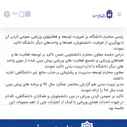
En
دانشگاه
دانشگاه
آموزش
تشکیل شورای ورزش دانشگاه بوعلی سینا -
رئیس محترم دانشگاه، بر ضرورت توسعه و فعالیت­های ورزشی عمومی کردن آن
پذیرش
تاریخچه
پژوهش
با بهرگیری از ظرفیت دانشجویان، فضاها و واحدهای دیگر دانشگاه تاکید
دانشگاه بوعلی سینا همدان
فناوری و
کارشناسی
دانشکده‌ها
و
نمودند.
پردیس
کارآفرینی
رفاهی
تحصیلات
معرفی
دراین جلسه معاون محترم دانشجویی ضمن تاکید بر توسعه فعالیت ها و
اصلی
رفاهی
دفتر
اعضای
تکمیلی
برنامه
فضاهای ورزشی و تجمیع فعالیت های ورزشی پیش بینی شده از سوی واحد
پرسنل
مهندسی
هیأت
ارتباط
پسا
راهبردی
های دیگر دانشگاه با اداره تربیت بدنی تاکید نمودند.
اداره
علمی
کشاورزی
با
دکترا
دانشگاه
معاون محترم توسعه مدیریت و پشتیبانی بر جذب منابع غیر دانشگاهی اشاره
کارکنان
رفاه
شیمی
صنعت
استعدادهای
نقشه
داشتند.
دانشجویان
کارکنان
و
پردیس
درخشان
دانشگاه
فارغ
مدیر تربیت بدنی هم گزارش مختصر عملکرد سال 96 و برنامه های پیش بینی
مهمانسرای
علوم
علم
دانشجویان
ساختار
التحصیلان
شده سال 97 را ارائه نمودند.
دانشگاه
نفت
و
غیرایرانی
سازمانی
فوق
تاکید بر عمومی کردن ورزش در بین دانشجویان و همکاران دانشگاهی، اقدام
رفاهی
علوم
فناوری
مهمانی
سازمان
برنامه
در جهت احداث فضای ورزشی با کمک از اعتبارات ملی از اهم مصوبات این
دانشجویان
انسانی
مراکز
فعالیت‌های
دانشگاه
و
پایگاه
مدیریت
جلسه بود.
تحقیقات
هنر
دانشجویی
حوزه
خبری
انتقال
امور
و فناوری
و
انجمن‌های
بسنا
ریاست
حمایت‌های
دانشجویان
پژوهشکده
معماری
پیشخوان
علمی
معاونت
تحصیلی
مرکز
شیمی
احراز