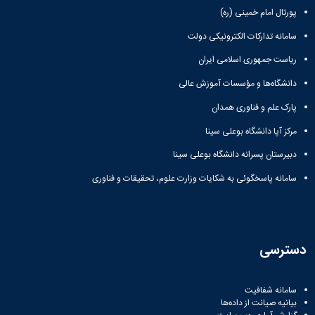
زمین
آزمایشگاه
و
دانشگاه
آموزش
پورتال امام خمینی (ره)
معظم
چمن
باستان
حسابداری
(محمد)
کارکنان
رهبری
شناسی
سالن‌های
رزن
سامانه تدارکات الکترونیکی دولت
سایر
تماس
ورزشی
آزمایشگاه
صنایع
تقویم
با
ریاست جمهوری اسلامی ایران
تفریحی-
هوش
غذایی
آموزشی
دانشگاه
سیاحتی
ربات
بهار
نظامنامه
روابط
دانشگاه‌ها و مؤسسات آموزش عالی
باغ
و
مجتمع
اخلاق
عمومی
دانشگاه
بینایی
پارک علم و فناوری همدان
آموزش
آموزش
آدرس
موزه
آزمایشگاه
عالی
دانش‌آموختگان
دانشکده‌ها
مرکز آپا دانشگاه بوعلی سینا
تاریخ
ژئوماتیک
فاطمیه
شماره
طبیعی
پژوهش
نهاوند
دبیرستان پسرانه دانشگاه بوعلی سینا
تلفن‌ها
کتابخانه
(ویژه
مرکزی
سامانه پاسخگوئی به شکایات وزارت علوم، تحقیقات و فناوری
دختران)
و
مرکز
اسناد
پایان
دسترسی
نامه
و
رساله
سامانه شفافیت
علم
بیانیه صیانت از داده‌ها
سنجی