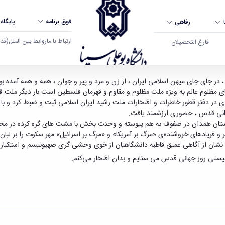
فوق برنامه
پایگاه
رفاهی
ارتباط با ما
روابط بین الملل
(قدم ال
فارغ التحصیلان
مدان در راهپیمایی روز قدس - دانشگاه بوعلی سینا
در جای جای میهن اسلامی ایران ، از زن و مرد و پیر و جوان ، همه و همه آمده بودن
های مظلوم عالم به ویژه ملت مظلوم و مقاوم و قهرمان فلسطین است
بار دیگر ملت 
ری در دفتر قطور خاطرات و افتخارات ملت رشید ایران اسلامی ثبت و ضبط کرد و با
 جهانی قدس ، حضوری ارزشمند یافت
.
ستان همدان
در صفوف به هم پیوسته و وحدت بخش با مشت های گره کرده در محکو
ر و فریادهای خروشنده‌ی «مرگ بر آمریکا» و «مرگ بر اسرائیل» مهر سکوت را بر لبان
شان از آگاهی عمیق قاطبه دانشگاهیان از خوی وحشی گری صهیونیسم و استکبار جه
نیستی روز جهانی قدس می ستایم و بدان افتخار می‌کنم.