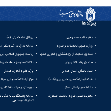
پیوندها
دفتر مقام معظم رهبری
پورتال امام خمینی (ره)
وزارت علوم، تحقیقات و فناوری
سامانه تدارکات الکترونیکی د
صندوق حمایت از پژوهشگران و فناوران کشور
ریاست جمهوری اسلامی ایران
صندوق رفاه دانشجویان
دانشگاه‌ها و مؤسسات آموزش
بنیاد نخبگان استان همدان
پارک علم و فناوری همدان
شبکه آزمایشگاه‌های علمی ایران(شاعا)
مرکز آپا دانشگاه بوعلی سینا
دانشگاه بین‌المللی D-۸
دبیرستان پسرانه دانشگاه بوع
معاونت علمی فناوری ریاست جمهوری
سامانه پاسخگوئی به شکایات
تحقیقات و فناوری