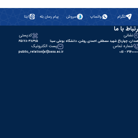
تلگرام
واتساپ
سروش
پیام رسان بله
ایتا
رتباط با ما
نشانی
کدپستی
مدان، چهارباغ شهید مصطفی احمدی روشن، دانشگاه بوعلی سینا
۶۵۱۷۸-۳۸۶۹۵
شماره تماس
پست الکترونیک
public_relation[at]basu.ac.ir
31400000 - 0