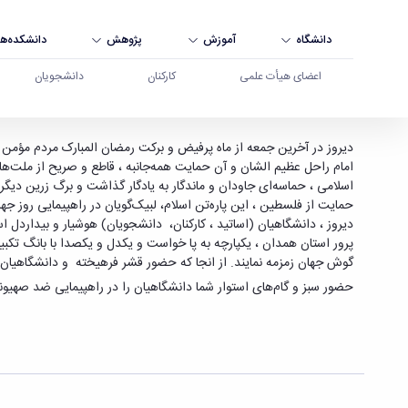
دانشگاه
آموزش
پژوهش
دانشکده‌ها
اعضای هیأت علمی
کارکنان
دانشجویان
تقدیر ریاست دانشگاه از حضور دانشگاهیان استان ه
دیروز در آخرین جمعه از ماه پرفیض و برکت رمضان‌ المبارک مردم مؤمن ، 
امام راحل عظیم الشان و آن حمایت همه‌جانبه ، قاطع و صریح از ملت‌
اسلامی ، حماسه‌ای جاودان و ماندگار به یادگار گذاشت و برگ زرین دیگ
حمایت از فلسطین ، این پاره‌تن اسلام، لبیک‌گویان در راهپیمایی روز
دیروز ، دانشگاهیان
(اساتید ، کارکنان، دانشجویان)
هوشیار و بیداردل ا
پرور استان
همدان
، یکپارچه به پا خواست و یکدل و یکصدا با بانگ تکبی
گوش جهان زمزمه نمایند. از انجا که
حضور قشر فرهیخته و دانشگاهیان ن
حضور سبز و گام‌های استوار شما دانشگاهیان را در راهپیمایی ضد صهیو