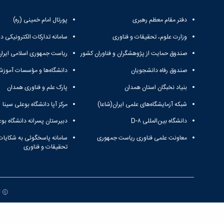
دفتر مقام معظم رهبری
پورتال امام خمینی (ره)
وزارت علوم، تحقیقات و فناوری
سامانه تدارکات الکترونیکی د
صندوق حمایت از پژوهشگران و فناوران کشور
ریاست جمهوری اسلامی ایران
صندوق رفاه دانشجویان
دانشگاه‌ها و مؤسسات آموزش
بنیاد نخبگان استان همدان
پارک علم و فناوری همدان
شبکه آزمایشگاه‌های علمی ایران(شاعا)
مرکز آپا دانشگاه بوعلی سینا
دانشگاه بین‌المللی D-۸
دبیرستان پسرانه دانشگاه بوع
معاونت علمی فناوری ریاست جمهوری
سامانه پاسخگوئی به شکایات
تحقیقات و فناوری
ت