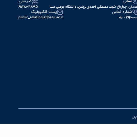
نشانی
کدپستی
مدان، چهارباغ شهید مصطفی احمدی روشن، دانشگاه بوعلی سینا
۶۵۱۷۸-۳۸۶۹۵
شماره تماس
پست الکترونیک
public_relation[at]basu.ac.ir
31400000 - 0
نیان