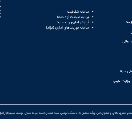
ه
سامانه شفافیت
بیانیه صیانت از داده‌ها
81
ولت
گزارش آماری وب‌ سایت
سامانه فوریت‌های اداری (فؤاد)
 عالی
لی سینا
 وزارت علوم،
مام حقوق مادی و معنوی این وبگاه متعلق به دانشگاه بوعلی سینا همدان است.پیاده سازی توسط
سپهرافزار ایرا