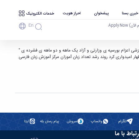
 خبری بسنا
پیشخوان
احراز هویت
خدمات الکترونیک
En
آن) Apply Now
، تاکنون191 نفر زبان آموز غیر ایرانی از 31 کشور جهان در قالب دوره های آموزشی اعزام بورسیه ی وزارتی و آزاد یک ماهه و دو ماهه ی فشرده ی "
هار امیدواری کرد روند رشد تعداد زبان آموزان مرکز آموزش زبان فارسی
تلگرام
واتساپ
سروش
پیام رسان بله
ایتا
رتباط با ما