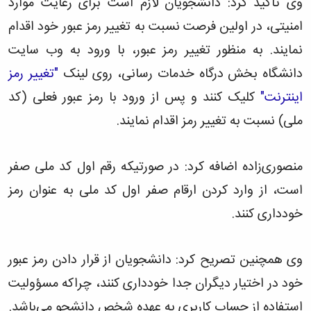
وی تأکید کرد: دانشجویان لازم است برای رعایت موارد
زمین
آزمایشگاه
و
دانشگاه
آموزش
معظم
چمن
باستان
حسابداری
(محمد)
کارکنان
امنیتی، در اولین فرصت نسبت به تغییر رمز عبور خود اقدام
رهبری
شناسی
سالن‌های
رزن
سایر
تماس
ورزشی
آزمایشگاه
نمایند. به منظور تغییر رمز عبور، با ورود به وب سایت
صنایع
تقویم
با
تفریحی-
هوش
غذایی
آموزشی
دانشگاه
دانشگاه بخش درگاه خدمات رسانی، روی لینک
"تغییر رمز
سیاحتی
ربات
بهار
نظامنامه
روابط
باغ
و
مجتمع
اینترنت"
کلیک کنند و پس از ورود با رمز عبور فعلی (کد
اخلاق
عمومی
دانشگاه
بینایی
آموزش
آموزش
آدرس
موزه
ملی) نسبت به تغییر رمز اقدام نمایند.
آزمایشگاه
عالی
دانش‌آموختگان
دانشکده‌ها
تاریخ
ژئوماتیک
فاطمیه
شماره
طبیعی
پژوهش
نهاوند
تلفن‌ها
کتابخانه
منصوری‌زاده اضافه کرد: در صورتیکه رقم اول کد ملی صفر
(ویژه
مرکزی
دختران)
است، از وارد کردن ارقام صفر اول کد ملی به عنوان رمز
و
مرکز
خودداری کنند.
اسناد
پایان
نامه
وی همچنین تصریح کرد: دانشجویان از قرار دادن رمز عبور
و
رساله
خود در اختیار دیگران جدا خودداری کنند، چراکه مسؤولیت
علم
استفاده از حساب کاربری به عهده شخص دانشجو می‌باشد.
سنجی