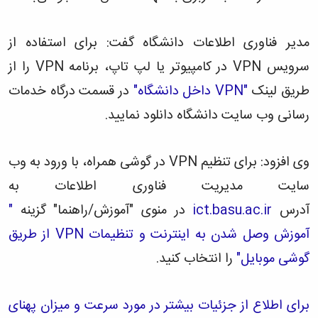
همایش‌ها
انتشارات
دانشگاه
مدیر فناوری اطلاعات دانشگاه گفت: برای استفاده از
نشر
سرویس VPN در کامپیوتر یا لپ تاپ، برنامه VPN را از
کتب
مجلات
طریق لینک
"VPN داخل دانشگاه"
در قسمت درگاه خدمات
علمی
رسانی وب سایت دانشگاه دانلود نمایید.
فصلنامه
معاونت
پژوهش
و
وی افزود: برای تنظیم VPN در گوشی همراه، با ورود به وب
فناوری
سایت مدیریت فناوری اطلاعات به
آدرس
ict.basu.ac.ir
در منوی "آموزش/راهنما" گزینه
"
آموزش وصل شدن به اینترنت و تنظیمات VPN از طریق
گوشی موبایل"
را انتخاب کنید.
برای اطلاع از جزئیات بیشتر در مورد سرعت و میزان پهنای