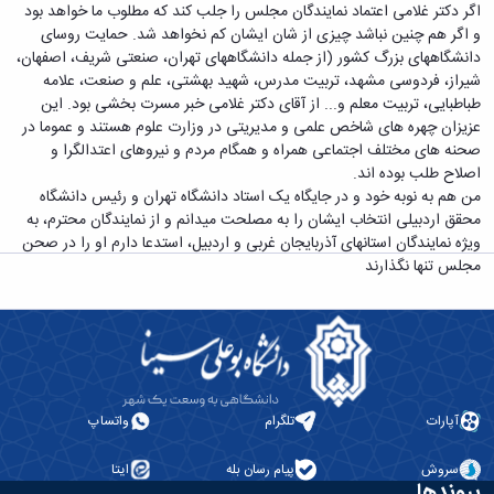
زمین
آزمایشگاه
و
اگر دکتر غلامی اعتماد نمایندگان مجلس را جلب کند که مطلوب ما خواهد بود
دانشگاه
آموزش
معظم
چمن
باستان
حسابداری
و اگر هم چنین نباشد چیزی از شان ایشان کم نخواهد شد. حمایت روسای
(محمد)
کارکنان
رهبری
شناسی
سالن‌های
رزن
دانشگاههای بزرگ کشور (از جمله دانشگاههای تهران، صنعتی شریف، اصفهان،
سایر
تماس
ورزشی
آزمایشگاه
صنایع
شیراز، فردوسی مشهد، تربیت مدرس، شهید بهشتی، علم و صنعت، علامه
تقویم
با
تفریحی-
هوش
غذایی
طباطبایی، تربیت معلم و... از آقای دکتر غلامی خبر مسرت بخشی بود. این
آموزشی
دانشگاه
سیاحتی
ربات
بهار
عزیزان چهره های شاخص علمی و مدیریتی در وزارت علوم هستند و عموما در
نظامنامه
روابط
باغ
و
مجتمع
صحنه های مختلف اجتماعی همراه و همگام مردم و نیروهای اعتدالگرا و
اخلاق
عمومی
دانشگاه
بینایی
آموزش
اصلاح طلب بوده اند.
آموزش
آدرس
موزه
آزمایشگاه
عالی
من هم به نوبه خود و در جایگاه یک استاد دانشگاه تهران و رئیس دانشگاه
دانش‌آموختگان
دانشکده‌ها
تاریخ
ژئوماتیک
فاطمیه
محقق اردبیلی انتخاب ایشان را به مصلحت میدانم و از نمایندگان محترم، به
شماره
طبیعی
پژوهش
نهاوند
ویژه نمایندگان استانهای آذربایجان غربی و اردبیل، استدعا دارم او را در صحن
تلفن‌ها
کتابخانه
(ویژه
مجلس تنها نگذارند
مرکزی
دختران)
و
مرکز
اسناد
پایان
نامه
و
آپارات
تلگرام
واتساپ
رساله
علم
سروش
پیام رسان بله
ایتا
پیوندها
سنجی