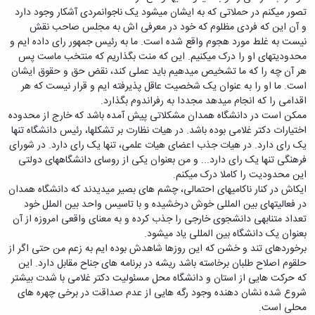
دامپزشکی
دانشجویی
توسعه
تحصیل
مشاوره
تصور میکنم در حملاتی که به ایشان میشود یک ناجوانمردی آشکار وجود دارد
گیاهی
هویت
علوم
تشکل‌های
مدیریت
در
و
و آن این که فردی مظلوم که خود در معرفی اش به مجلس صاحب نقش
ارتباط
پژوهشکده
پایه
اسلامی
و
دانشگاه
با ما
سبک
نیست به غلط مورد هجوم واقع شده است. ما به رئیس جمهور رای داده ایم و
آب
علوم
دانشجویان
پشتیبانی
D8
روابط
زندگی
محدودیتهای او را درک میکنیم. این که منت بگذاریم که منتخب ماست پس
مرکز
اقتصادی
نشریات
معاونت
رشته‌های
بین
مرکز
هر آن چه را که ما تشخیص میدهیم باید عملی کند، نقض حق و حقوق ایشان
آپا
و
دانشجویی
تحصیلی
آموزشی
الملل
بهداشت
است. ما او را به عنوان یک شخصیت عاقل پذیرفته ایم و قرار نیست که هر
دانشگاه
اجتماعی
کانون‌های
کارشناسی
و
(قدم
و
اقدامی را که انجام میدهد مجددا به رفراندوم بگذارد.
بوعلی
علوم
فرهنگی
تحصیلات
الآن)
تحصیلات
درمان
ممکن است در دانشگاه همدان مشکلاتی پیش آمده باشد که خارج از محدوده
سینا
ورزشی
فعالیت‌های
Apply
تکمیلی
تکمیلی
خوابگاه‌های
اختیارات دکتر غلامی بوده باشد. در هیات نظارت بر تشکلها، رئیس دانشگاه تنها
آزمایشگاه
دانشکده
Now
داوطلبانه
آموزش‌های
معاونت
های
دانشجویی
یک رای دارد. در هیات جذب اعضای هیات علمی، تنها یک رای دارد. در شورای
های
سمن‌های
آزاد
دانشجویی
تحقیقاتی
سلف
فرهنگی تنها یک رای دارد... و من بعنوان یکی از روسای دانشگاههای دولتی
اقماری
مرتبط
برنامه‌های
معاونت
آزمایشگاه
فنی
سرویس
این محدودیت را کاملا درک میکنم.
بنیاد
آموزشی
پژوهش
مرکزی
ورزش و
و
ایکاش در کنار ناکامیهای احتمالی، چشم های بصیر میدیدند که دانشگاه همدان
خیرین
آموزش
و
آزمایشگاه
سرگرمی
مهندسی
در فعالیتهای بین المللی خوش درخشیده و با تاسیس واحد بین الملل خود
حامی
زبان
فناوری
اداره
تنش
کبودرآهنگ
تعداد متنابهی دانشجوی خارجی را جذب کرده و به معنای واقعی امروزه از آن
دانشگاه
فارسی
معاونت
تربیت
پسماند
فنی
بعنوان یک دانشگاه بین المللی یاد میشود.
بوعلی
به
فرهنگی
بدنی
آزمایشگاه
و
برخوردهای تند و خشن که این روزها شاهدش بوده ایم به زعم من حتی اگر از
سینا
غیرفارسی‌زبانان
و
و
مقاومت
منابع
حلقوم اصلاح طلبان برخاسته باشد ریشه در برنامه های جناح مقابل دارد. این
مؤسسه
آموزش‌های
اجتماعی
فوق
مصالح
طبیعی
که حرکت هایی از استان و دانشگاه محل مسئولیت دکتر غلامی با شدت بیشتر
حمایت
کاربردی
نهاد
برنامه
آزمایشگاه
تویسرکان
شروع شده نشان دهنده وجود رگه هایی از عدم صداقت در برخی چهره های
های
و
نمایندگی
مواد
استخر
مدیریت
محلی است.
مردمی
الکترونیکی
مقام