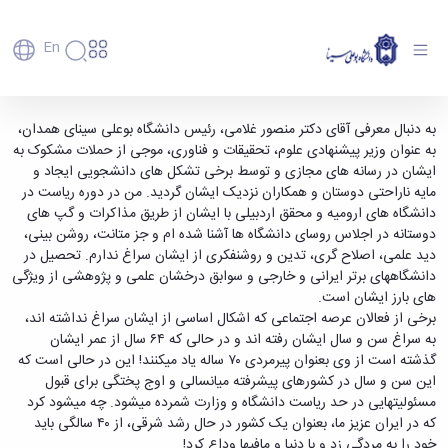
En
دانشگاه
دانشگاه
آموزش
حمایت استاد دانشگاه تهران و رئیس دانشگاه
به دنبال معرفی آقای دکتر منصور غلامی، رئیس دانشگاه بوعلی سینای همدان،
پذیرش
تاریخچه
پژوهش
به عنوان وزیر پیشنهادی علوم، تحقیقات و فناوری، موجی از حملات مشکوک به
محقق اردبیلی از دکتر غلامی - دانشگاه بوعلی سینا
فناوری و
کارشناسی
دانشکده‌ها
و
ایشان در رسانه های مجازی و توسط برخی تشکل های دانشجویی ایجاد و
همدان
پردیس
کارآفرینی
رفاهی
تحصیلات
معرفی
مایه ناراحتی دوستان و همکاران نزدیک ایشان گردید. من در دوره ریاست در
اصلی
رفاهی
دفتر
اعضای
تکمیلی
برنامه
دانشگاه های ارومیه و محقق اردبیلی با ایشان از طریق مذاکرات و گپ های
پرسنل
مهندسی
هیأت
ارتباط
پسا
راهبردی
دوستانه در اجلاس روسای دانشگاه ها آشنا شده ام و جز متانت، روشن بینی،
اداره
علمی
کشاورزی
با
دکترا
دانشگاه
دید علمی، اصلاح گری، تدین و روشنفکری از ایشان سراغ ندارم. تحصیل در
کارکنان
رفاه
شیمی
صنعت
استعدادهای
نقشه
دانشگاههای برتر ایرانی و خارجی و سوابق درخشان علمی و پژوهشی از ویژگی
دانشجویان
کارکنان
و
پردیس
درخشان
دانشگاه
فارغ
های بارز ایشان است.
مهمانسرای
علوم
علم
دانشجویان
ساختار
التحصیلان
برخی از فعالان عرصه اجتماعی که اشکال اساسی از ایشان سراغ نداشته اند،
دانشگاه
نفت
و
غیرایرانی
سازمانی
فوق
به سراغ سن و سال ایشان رفته اند و در حالی که ۶۴ سال از عمر ایشان
رفاهی
علوم
فناوری
مهمانی
سازمان
برنامه
گذشته است از وی بعنوان پیرمردی ۷۰ ساله یاد میکنند! این در حالی است که
دانشجویان
انسانی
مراکز
فعالیت‌های
دانشگاه
و
پایگاه
مدیریت
این سن و سال در کشورهای پیشرفته میانسالی و اوج پختگی برای قبول
تحقیقات
هنر
دانشجویی
حوزه
خبری
انتقال
امور
مسئولیتهایی در حد ریاست دانشگاه و وزارت شمرده میشود. چه میشود کرد
و فناوری
و
انجمن‌های
بسنا
ریاست
حمایت‌های
دانشجویان
که در ایران عزیز ما، بعنوان یک کشور در حال رشد شرقی، از ۴۰ سالگی باید
پژوهشکده
معماری
پیشخوان
علمی
معاونت
تحصیلی
مرکز
خود را به مردگی زد و با دنیا و مافیها وداع کرد!
شیمی
احراز