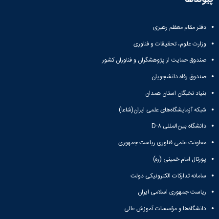
همایش‌ها
انتشارات
دانشگاه
دفتر مقام معظم رهبری
نشر
وزارت علوم، تحقیقات و فناوری
کتب
مجلات
صندوق حمایت از پژوهشگران و فناوران کشور
علمی
صندوق رفاه دانشجویان
فصلنامه
معاونت
بنیاد نخبگان استان همدان
پژوهش
و
شبکه آزمایشگاه‌های علمی ایران(شاعا)
فناوری
دانشگاه بین‌المللی D-۸
معاونت علمی فناوری ریاست جمهوری
پورتال امام خمینی (ره)
سامانه تدارکات الکترونیکی دولت
ریاست جمهوری اسلامی ایران
دانشگاه‌ها و مؤسسات آموزش عالی