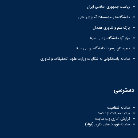
زمین
آزمایشگاه
و
دانشگاه
آموزش
معظم
ریاست جمهوری اسلامی ایران
چمن
باستان
حسابداری
(محمد)
کارکنان
رهبری
شناسی
سالن‌های
رزن
سایر
دانشگاه‌ها و مؤسسات آموزش عالی
تماس
ورزشی
آزمایشگاه
صنایع
تقویم
با
تفریحی-
هوش
پارک علم و فناوری همدان
غذایی
آموزشی
دانشگاه
سیاحتی
ربات
بهار
نظامنامه
روابط
مرکز آپا دانشگاه بوعلی سینا
باغ
و
مجتمع
اخلاق
عمومی
دانشگاه
بینایی
آموزش
آموزش
دبیرستان پسرانه دانشگاه بوعلی سینا
آدرس
موزه
آزمایشگاه
عالی
دانش‌آموختگان
دانشکده‌ها
تاریخ
سامانه پاسخگوئی به شکایات وزارت علوم، تحقیقات و فناوری
ژئوماتیک
فاطمیه
شماره
طبیعی
پژوهش
نهاوند
تلفن‌ها
کتابخانه
(ویژه
مرکزی
دختران)
و
دسترسی
مرکز
اسناد
پایان
سامانه شفافیت
نامه
بیانیه صیانت از داده‌ها
و
گزارش آماری وب‌ سایت
رساله
سامانه فوریت‌های اداری (فؤاد)
علم
سنجی