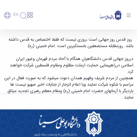
En
دانشگاه
دانشگاه
آموزش
دعوت ازهمکاران دانشگاهی برای شرکت
روز قدس روز جهانی است ،روزی نیست که فقط اختصاص به قدس داشته
پذیرش
تاریخچه
پژوهش
باشد. روزمقابله مستضعفین بامستکبرین است .امام خمینی (ره)
درراهپیمایی روز قدس - دانشگاه بوعلی سینا
فناوری و
کارشناسی
دانشکده‌ها
و
همدان
پردیس
کارآفرینی
رفاهی
تحصیلات
معرفی
درروز جهانی قدس دانشگاهیان همگام با آحاد مردم قهرمان وغیور ایران
اصلی
رفاهی
دفتر
اعضای
تکمیلی
برنامه
اسلامی درراهپیمایی حمایت ازملت مظلوم ومقاوم فلسطین شرکت خواهند
پرسنل
مهندسی
هیأت
ارتباط
پسا
راهبردی
کرد.
اداره
علمی
کشاورزی
با
دکترا
دانشگاه
همچنین از مردم شریف وفهیم همدان دعوت میشود که به صورت فعال در این
کارکنان
رفاه
شیمی
صنعت
استعدادهای
نقشه
مراسم با شکوه شرکت نمایند وبا اعلام انزجار از جنایات اخیر صهیو نیست ها
دانشجویان
کارکنان
و
پردیس
درخشان
دانشگاه
فارغ
باردیگر با آرمانهای حضرت امام خمینی (ره) ومقام معظم رهبری تجدید میثاق
مهمانسرای
علوم
علم
دانشجویان
ساختار
التحصیلان
نمایند .
دانشگاه
نفت
و
غیرایرانی
سازمانی
فوق
رفاهی
علوم
فناوری
مهمانی
سازمان
برنامه
دانشجویان
انسانی
مراکز
فعالیت‌های
دانشگاه
و
پایگاه
مدیریت
تحقیقات
هنر
دانشجویی
حوزه
خبری
انتقال
امور
و فناوری
و
انجمن‌های
بسنا
ریاست
حمایت‌های
دانشجویان
پژوهشکده
معماری
پیشخوان
علمی
معاونت
تحصیلی
مرکز
شیمی
احراز