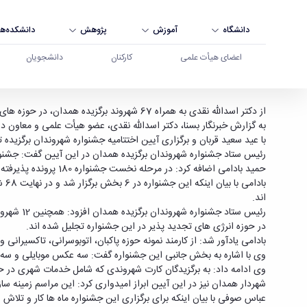
دانشگاه
آموزش
پژوهش
دانشکده‌ها
اعضای هیأت علمی
کارکنان
دانشجویان
دکتر اسدالله نقدی به عنوان شهروند برگزیده معرفی
از دکتر اسدالله نقدی به همراه 67 شهروند برگزیده همدان، در حوزه های مختلف، عصر چهارشنبه همزمان با عید سعید قربان و برگزاری آیین اختتامیه جشنواره شهروندان برگزیده تجلیل شد.
با عید سعید قربان و برگزاری آیین اختتامیه جشنواره شهروندان برگزیده 
رئیس ستاد جشنواره شهروندان برگزیده همدان در این آیین گفت: جشنو
حمید بادامی اضافه کرد: در مرحله نخست جشنواره 180 پرونده پذیرفته شده و در 25 جلسه فرآیند داوری که از استادان برجسته دانشگاهی و برخی از اعضای شورای اسلامی شهر همدان بودند، مورد بررسی قرار گرفتند.
اند.
در حوزه انرژی های تجدید پذیر در این جشنواره تجلیل شده اند.
بادامی یادآور شد: از کارمند نمونه حوزه پاکبان، اتوبوسرانی، تاکسیرا
وی با اشاره به بخش جانبی این جشنواره گفت: سه عکس موبایلی و سه 
وی ادامه داد: به برگزیدگان کارت شهروندی که شامل خدمات شهری در 
شهردار همدان نیز در این آیین ابراز امیدواری کرد: این مراسم زمینه سا
عباس صوفی با بیان اینکه برای برگزاری این جشنواره ماه ها کار و تلاش