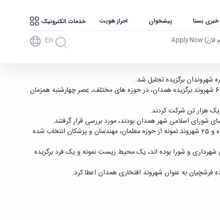
 خبری بسنا
پیشخوان
احراز هویت
خدمات الکترونیک
En
آن) Apply Now
به گزارش خبرنگار بسنا، دکتر اسدالله نقدی، عضو هیأت علمی و معاون دانشجویی دانشگاه بوعلی سینا، به عنوان شهروند برگزیده معرفی و از وی به همراه 67 شهروند برگزیده همدان، در حوزه های مختلف، عصر چهارشنبه همزمان
یک هزار تن شرکت کردند.
بادامی با بیان اینکه این جشنواره در 6 بخش برگزار شد و در نهایت 68 شهروند برگزیده شدند ادامه داد: در این جشنواره 10 شهروند برگزیده، 13 مفاخر ارزنده و 25 شهروند نمونه از حوزه معلمان، مهندسان و پزشکان انتخاب شده
ال های گذشته کمک رسان اهداف اجرایی شهرداری و شورا بوده اند، یک محیط زیست نمونه و یک فرد برگزیده
اده فرشچیان به عنوان شهروند افتخاری همدان اعطا کرد.