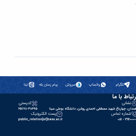
تلگرام
واتساپ
سروش
پیام رسان بله
ایتا
رتباط با ما
نشانی
کدپستی
مدان، چهارباغ شهید مصطفی احمدی روشن، دانشگاه بوعلی سینا
۶۵۱۷۸-۳۸۶۹۵
شماره تماس
پست الکترونیک
public_relation[at]basu.ac.ir
31400000 - 0