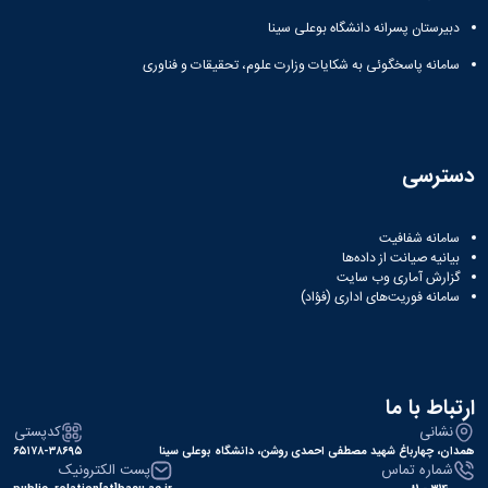
همایش‌ها
دبیرستان پسرانه دانشگاه بوعلی سینا
انتشارات
دانشگاه
سامانه پاسخگوئی به شکایات وزارت علوم، تحقیقات و فناوری
نشر
کتب
مجلات
علمی
دسترسی
فصلنامه
معاونت
پژوهش
سامانه شفافیت
و
بیانیه صیانت از داده‌ها
فناوری
گزارش آماری وب‌ سایت
سامانه فوریت‌های اداری (فؤاد)
ارتباط با ما
نشانی
کدپستی
همدان، چهارباغ شهید مصطفی احمدی روشن، دانشگاه بوعلی سینا
۶۵۱۷۸-۳۸۶۹۵
شماره تماس
پست الکترونیک