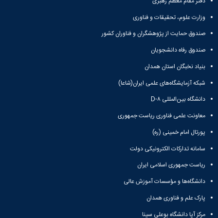
دفتر مقام معظم رهبری
زمین
آزمایشگاه
و
دانشگاه
آموزش
معظم
چمن
باستان
حسابداری
(محمد)
کارکنان
وزارت علوم، تحقیقات و فناوری
رهبری
شناسی
سالن‌های
رزن
سایر
تماس
ورزشی
آزمایشگاه
صندوق حمایت از پژوهشگران و فناوران کشور
صنایع
تقویم
با
تفریحی-
هوش
غذایی
آموزشی
دانشگاه
صندوق رفاه دانشجویان
سیاحتی
ربات
بهار
نظامنامه
روابط
باغ
و
مجتمع
اخلاق
بنیاد نخبگان استان همدان
عمومی
دانشگاه
بینایی
آموزش
آموزش
آدرس
موزه
شبکه آزمایشگاه‌های علمی ایران(شاعا)
آزمایشگاه
عالی
دانش‌آموختگان
دانشکده‌ها
تاریخ
ژئوماتیک
فاطمیه
شماره
دانشگاه بین‌المللی D-۸
طبیعی
پژوهش
نهاوند
تلفن‌ها
کتابخانه
معاونت علمی فناوری ریاست جمهوری
(ویژه
مرکزی
دختران)
پورتال امام خمینی (ره)
و
مرکز
سامانه تدارکات الکترونیکی دولت
اسناد
پایان
ریاست جمهوری اسلامی ایران
نامه
دانشگاه‌ها و مؤسسات آموزش عالی
و
رساله
پارک علم و فناوری همدان
علم
مرکز آپا دانشگاه بوعلی سینا
سنجی