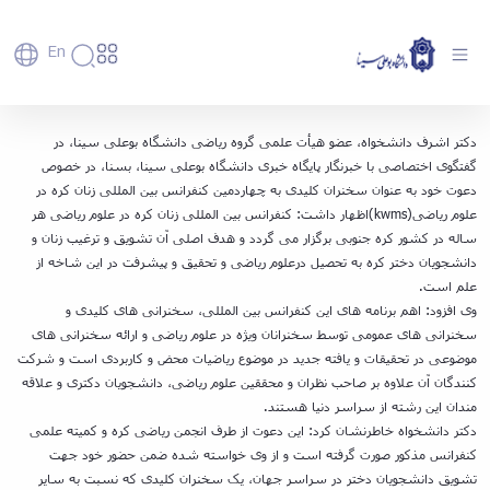
En
دانشگاه
دانشگاه
آموزش
دکتر اشرف دانشخواه، در چهاردمین کنفرانس بین
دکتر اشرف دانشخواه، عضو هیأت علمی گروه ریاضی دانشگاه بوعلی سینا، در
پذیرش
تاریخچه
پژوهش
المللی زنان کره در علوم ریاضی سخنرانی می کند -
گفتگوی اختصاصی با خبرنگار پایگاه خبری دانشگاه بوعلی سینا، بسنا، در خصوص
فناوری و
کارشناسی
دانشکده‌ها
و
دعوت خود به عنوان سخنران کلیدی به چهاردمین کنفرانس بین المللی زنان کره در
دانشگاه بوعلی سینا همدان
پردیس
کارآفرینی
رفاهی
تحصیلات
معرفی
علوم ریاضی(kwms)اظهار داشت: کنفرانس بین المللی زنان کره در علوم ریاضی هر
اصلی
رفاهی
دفتر
اعضای
تکمیلی
برنامه
پرسنل
مهندسی
ساله در کشور کره جنوبی برگزار می گردد و هدف اصلی آن تشویق و ترغیب زنان و
هیأت
ارتباط
پسا
راهبردی
اداره
علمی
کشاورزی
با
دانشجویان دختر کره به تحصیل درعلوم ریاضی و تحقیق و پیشرفت در این شاخه از
دکترا
دانشگاه
کارکنان
رفاه
شیمی
صنعت
علم است.
استعدادهای
نقشه
دانشجویان
کارکنان
و
پردیس
وی افزود: اهم برنامه های این کنفرانس بین المللی، سخنرانی های کلیدی و
درخشان
دانشگاه
فارغ
مهمانسرای
علوم
علم
سخنرانی های عمومی توسط سخنرانان ویژه در علوم ریاضی و ارائه سخنرانی های
دانشجویان
ساختار
التحصیلان
دانشگاه
نفت
و
غیرایرانی
موضوعی در تحقیقات و یافته جدید در موضوع ریاضیات محض و کاربردی است و شرکت
سازمانی
فوق
رفاهی
علوم
فناوری
مهمانی
سازمان
کنندگان آن علاوه بر صاحب نظران و محققین علوم ریاضی، دانشجویان دکتری و علاقه
برنامه
دانشجویان
انسانی
مراکز
فعالیت‌های
دانشگاه
و
پایگاه
مندان این رشته از سراسر دنیا هستند.
مدیریت
تحقیقات
هنر
دانشجویی
حوزه
خبری
انتقال
دکتر دانشخواه خاطرنشان کرد: این دعوت از طرف انجمن ریاضی کره و کمیته علمی
امور
و فناوری
و
انجمن‌های
بسنا
ریاست
حمایت‌های
کنفرانس مذکور صورت گرفته است و از وی خواسته شده ضمن حضور خود جهت
دانشجویان
پژوهشکده
معماری
پیشخوان
علمی
معاونت
تحصیلی
تشویق دانشجویان دختر در سراسر جهان، یک سخنران کلیدی که نسبت به سایر
مرکز
شیمی
احراز