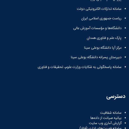
زمین
آزمایشگاه
و
دانشگاه
آموزش
معظم
چمن
باستان
حسابداری
سامانه تدارکات الکترونیکی دولت
(محمد)
کارکنان
رهبری
شناسی
سالن‌های
رزن
سایر
تماس
ریاست جمهوری اسلامی ایران
ورزشی
آزمایشگاه
صنایع
تقویم
با
تفریحی-
هوش
غذایی
آموزشی
دانشگاه
دانشگاه‌ها و مؤسسات آموزش عالی
سیاحتی
ربات
بهار
نظامنامه
روابط
باغ
و
پارک علم و فناوری همدان
مجتمع
اخلاق
عمومی
دانشگاه
بینایی
آموزش
آموزش
آدرس
مرکز آپا دانشگاه بوعلی سینا
موزه
آزمایشگاه
عالی
دانش‌آموختگان
دانشکده‌ها
تاریخ
ژئوماتیک
فاطمیه
دبیرستان پسرانه دانشگاه بوعلی سینا
شماره
طبیعی
پژوهش
نهاوند
تلفن‌ها
کتابخانه
سامانه پاسخگوئی به شکایات وزارت علوم، تحقیقات و فناوری
(ویژه
مرکزی
دختران)
و
مرکز
اسناد
دسترسی
پایان
نامه
و
سامانه شفافیت
رساله
بیانیه صیانت از داده‌ها
علم
گزارش آماری وب‌ سایت
سنجی
سامانه فوریت‌های اداری (فؤاد)