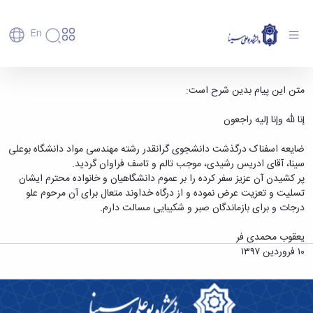
En
دانشگاه
دانشگاه
آموزش
دکتر یعقوب محمدی فر رئیس دانشگاه، در پیامی
متن این پیام بدین شرح است:
پذیرش
تاریخچه
پژوهش
درگذشت آقای ادریس رشیدی، دانشجوی ورودی 94
فناوری و
کارشناسی
دانشکده‌ها
و
إنا لله وإنا إلیه راجعون
مهندسی مواد دانشگاه بوعلی سینا را تسلیت گفت.
پردیس
کارآفرینی
رفاهی
تحصیلات
معرفی
اصلی
رفاهی
دفتر
اعضای
تکمیلی
- دانشگاه بوعلی سینا همدان
برنامه
ضایعه اسفناک درگذشت دانشجوی گرانقدر رشته مهندسی مواد دانشگاه بوعلی
پرسنل
مهندسی
هیأت
ارتباط
پسا
راهبردی
سینا، آقای ادریس رشیدی، موجب تالم و تاسف فراوان گردید.
اداره
علمی
کشاورزی
با
دکترا
دانشگاه
پر کشیدن آن عزیز سفر کرده را بر عموم دانشگاهیان و خانواده محترم ایشان
کارکنان
رفاه
شیمی
صنعت
استعدادهای
نقشه
تسلیت و تعزیت عرض نموده و از درگاه خداوند متعال برای آن مرحوم علو
دانشجویان
کارکنان
و
پردیس
درخشان
دانشگاه
فارغ
درجات و برای بازماندگان صبر و شکیبایی مسالت دارم.
مهمانسرای
علوم
علم
دانشجویان
ساختار
التحصیلان
دانشگاه
نفت
و
غیرایرانی
سازمانی
فوق
یعقوب محمدی فر
رفاهی
علوم
فناوری
مهمانی
سازمان
برنامه
۱۰ فروردین ۱۳۹۷
دانشجویان
انسانی
مراکز
فعالیت‌های
دانشگاه
و
پایگاه
مدیریت
تحقیقات
هنر
دانشجویی
حوزه
خبری
انتقال
امور
و فناوری
و
انجمن‌های
بسنا
ریاست
حمایت‌های
دانشجویان
پژوهشکده
معماری
پیشخوان
علمی
معاونت
تحصیلی
مرکز
شیمی
احراز