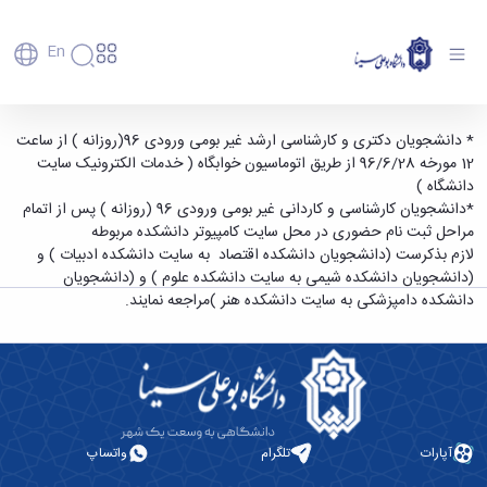
En
دانشگاه
دانشگاه
آموزش
رزرو خوابگاه دانشجویان جدیدالورود - دانشگاه
* دانشجویان دکتری و کارشناسی ارشد غیر بومی ورودی 96(روزانه ) از ساعت
پذیرش
تاریخچه
پژوهش
12 مورخه 96/6/28 از طریق اتوماسیون خوابگاه ( خدمات الکترونیک سایت
بوعلی سینا همدان
فناوری و
کارشناسی
دانشکده‌ها
و
دانشگاه )
پردیس
کارآفرینی
رفاهی
تحصیلات
معرفی
*دانشجویان کارشناسی و کاردانی غیر بومی ورودی 96 (روزانه ) پس از اتمام
اصلی
رفاهی
دفتر
اعضای
تکمیلی
برنامه
مراحل ثبت نام حضوری در محل سایت کامپیوتر دانشکده مربوطه
پرسنل
مهندسی
هیأت
ارتباط
پسا
راهبردی
لازم بذکرست (دانشجویان دانشکده اقتصاد به سایت دانشکده ادبیات ) و
اداره
علمی
کشاورزی
با
دکترا
دانشگاه
(دانشجویان دانشکده شیمی به سایت دانشکده علوم ) و (دانشجویان
کارکنان
رفاه
شیمی
صنعت
استعدادهای
نقشه
دانشکده دامپزشکی به سایت دانشکده هنر )مراجعه نمایند.
دانشجویان
کارکنان
و
پردیس
درخشان
دانشگاه
فارغ
مهمانسرای
علوم
علم
دانشجویان
ساختار
التحصیلان
دانشگاه
نفت
و
غیرایرانی
سازمانی
فوق
رفاهی
علوم
فناوری
مهمانی
سازمان
برنامه
دانشجویان
انسانی
مراکز
فعالیت‌های
دانشگاه
و
پایگاه
مدیریت
تحقیقات
هنر
دانشجویی
حوزه
خبری
انتقال
امور
و فناوری
و
انجمن‌های
بسنا
ریاست
حمایت‌های
آپارات
تلگرام
واتساپ
دانشجویان
پژوهشکده
معماری
پیشخوان
علمی
معاونت
تحصیلی
مرکز
شیمی
احراز