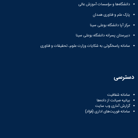
زمین
آزمایشگاه
و
دانشگاه
آموزش
دانشگاه‌ها و مؤسسات آموزش عالی
معظم
چمن
باستان
حسابداری
(محمد)
کارکنان
رهبری
شناسی
سالن‌های
پارک علم و فناوری همدان
رزن
سایر
تماس
ورزشی
آزمایشگاه
صنایع
تقویم
با
مرکز آپا دانشگاه بوعلی سینا
تفریحی-
هوش
غذایی
آموزشی
دانشگاه
سیاحتی
ربات
بهار
نظامنامه
دبیرستان پسرانه دانشگاه بوعلی سینا
روابط
باغ
و
مجتمع
اخلاق
عمومی
دانشگاه
سامانه پاسخگوئی به شکایات وزارت علوم، تحقیقات و فناوری
بینایی
آموزش
آموزش
آدرس
موزه
آزمایشگاه
عالی
دانش‌آموختگان
دانشکده‌ها
تاریخ
ژئوماتیک
فاطمیه
شماره
طبیعی
پژوهش
نهاوند
تلفن‌ها
کتابخانه
(ویژه
دسترسی
مرکزی
دختران)
و
مرکز
سامانه شفافیت
اسناد
بیانیه صیانت از داده‌ها
پایان
گزارش آماری وب‌ سایت
نامه
سامانه فوریت‌های اداری (فؤاد)
و
رساله
علم
سنجی