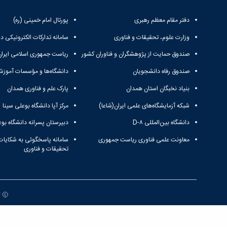
دفتر مقام معظم رهبری
پورتال امام خمینی (ره)
وزارت علوم، تحقیقات و فناوری
سامانه تدارکات الکترونیکی د
صندوق حمایت از پژوهشگران و فناوران کشور
ریاست جمهوری اسلامی ایران
صندوق رفاه دانشجویان
دانشگاه‌ها و مؤسسات آموزش
بنیاد نخبگان استان همدان
پارک علم و فناوری همدان
شبکه آزمایشگاه‌های علمی ایران(شاعا)
مرکز آپا دانشگاه بوعلی سینا
دانشگاه بین‌المللی D-۸
دبیرستان پسرانه دانشگاه بوع
معاونت علمی فناوری ریاست جمهوری
سامانه پاسخگوئی به شکایات
تحقیقات و فناوری
ت