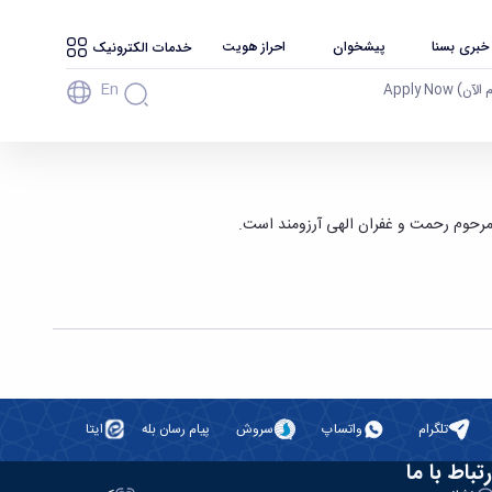
 خبری بسنا
پیشخوان
احراز هویت
خدمات الکترونیک
En
آن) Apply Now
 مرحوم رحمت و غفران الهی آرزومند است.
تلگرام
واتساپ
سروش
پیام رسان بله
ایتا
رتباط با ما