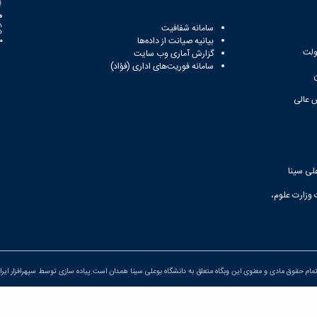
ه
سامانه شفافیت
بیانیه صیانت از داده‌ها
81
ولت
گزارش آماری وب‌ سایت
سامانه فوریت‌های اداری (فؤاد)
 عالی
لی سینا
 وزارت علوم،
مام حقوق مادی و معنوی این وبگاه متعلق به دانشگاه بوعلی سینا همدان است.پیاده سازی توسط
سپهرافزار ایرا