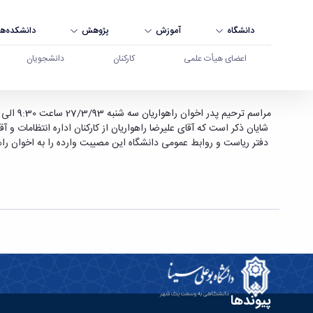
دانشگاه
آموزش
پژوهش
دانشکده‌ها
اعضای هیأت علمی
کارکنان
دانشجویان
عرض تسلیت به آقایان علیرضا و حمید راهواریان - د
مراسم ترحیم پدر اخوان راهواریان سه شنبه 27/3/93 ساعت 9:30 الی 11 در مسجد الزهرا واقع در حصارامام برگزار می گردد.
شایان ذکر است که آقای علیرضا راهواریان از کارکنان اداره انتظامات و آق
دفتر ریاست و روابط عمومی دانشگاه این مصیبت وارده را به اخوان راه
پیوندها