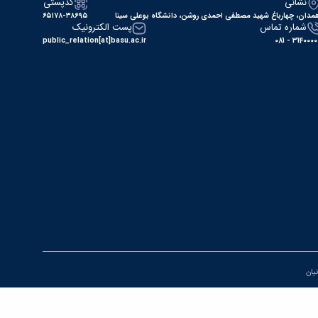
نشانی
کدپستی
مدان، چهارباغ شهید مصطفی احمدی روشن، دانشگاه بوعلی سینا
۶۵۱۷۸-۳۸۶۹۵
شماره تماس
پست الکترونیک
public_relation[at]basu.ac.ir
31400000 - 0
نیان