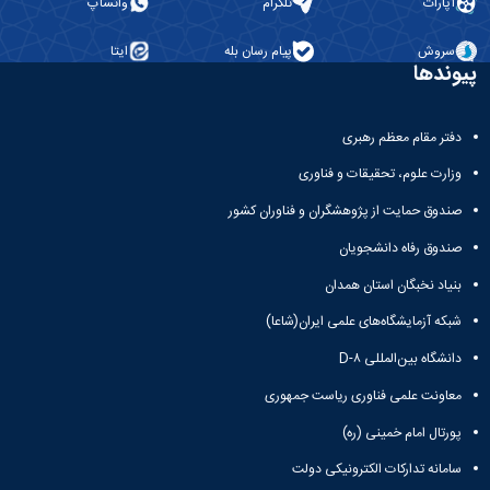
آپارات
تلگرام
واتساپ
همایش‌ها
انتشارات
سروش
پیام رسان بله
ایتا
دانشگاه
پیوندها
نشر
کتب
مجلات
دفتر مقام معظم رهبری
علمی
فصلنامه
وزارت علوم، تحقیقات و فناوری
معاونت
صندوق حمایت از پژوهشگران و فناوران کشور
پژوهش
و
صندوق رفاه دانشجویان
فناوری
بنیاد نخبگان استان همدان
شبکه آزمایشگاه‌های علمی ایران(شاعا)
دانشگاه بین‌المللی D-۸
معاونت علمی فناوری ریاست جمهوری
پورتال امام خمینی (ره)
سامانه تدارکات الکترونیکی دولت