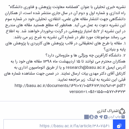
دامپزشکی
دانشجویی
توسعه
تحصیل
مشاوره
گیاهی
هویت
علوم
تشکل‌های
نشریه خبری تحلیلی با عنوان "فصلنامه معاونت پژوهش و فناوری دانشگاه"
مدیریت
در
و
ارتباط
پژوهشکده
پایه
اسلامی
راه اندازی و شماره اول و دوم آن در سال جاری منتشر شده است، از همکاران
و
دانشگاه
با ما
سبک
آب
علوم
دانشجویان
دانشگاهی جهت انتشار مقاله های علمی، انتقادی، تحلیلی خود در شماره سوم
پشتیبانی
D8
روابط
زندگی
مرکز
اقتصادی
نشریات
این نشریه دعوت به عمل می آید. همانطور که مطلع هستید مقاله های مندرج
معاونت
رشته‌های
بین
مرکز
آپا
و
دانشجویی
در این نشریه از 5/2 امتیاز پژوهشی در گرنت برخوردار خواهند شد. به اطلاع
تحصیلی
آموزشی
الملل
بهداشت
دانشگاه
اجتماعی
کانون‌های
می رساند موضوعات مورد نظر در شماره آتی نشریه به شرح زیر می باشد:
کارشناسی
و
(قدم
و
بوعلی
علوم
فرهنگی
1.
مقاله یا طرح های تحقیقاتی در قالب پژوهش های کاربردی یا پژوهش های
تحصیلات
الآن)
تحصیلات
درمان
سینا
ورزشی
فعالیت‌های
پایه و بنیادی؟
Apply
تکمیلی
تکمیلی
خوابگاه‌های
آزمایشگاه
دانشکده
Now
داوطلبانه
2.
دانشگاه کارآفرین چه ویژگی ها و ملزوماتی دارد؟
آموزش‌های
معاونت
های
دانشجویی
های
سمن‌های
همکاران محترم می توانند تا 15 اردیبهشت ماه 1398 مقاله های خود را به
آزاد
دانشجویی
تحقیقاتی
سلف
اقماری
مرتبط
برنامه‌های
آدرس ایمیل research@basu.ac.ir و یا از طریق اتوماسیون اداری به
معاونت
آزمایشگاه
فنی
سرویس
بنیاد
آموزشی
کارتابل آقای دکتر مهدی بیات ارسال نمایند. در ضمن جهت مشاهده شماره های
پژوهش
مرکزی
ورزش و
و
خیرین
آموزش
قبلی این نشریه به لینک زیر مراجعه نمایید:
و
آزمایشگاه
سرگرمی
مهندسی
حامی
زبان
http://basu.ac.ir/documents/169107/1054673/no%203.pdf?
فناوری
اداره
تنش
کبودرآهنگ
دانشگاه
فارسی
version=1.0&t=1550057206323
معاونت
تربیت
پسماند
فنی
بوعلی
به
فرهنگی
بدنی
آزمایشگاه
و
سینا
غیرفارسی‌زبانان
و
و
مقاومت
منابع
مؤسسه
آموزش‌های
اجتماعی
اشتراک گذاری
فوق
مصالح
طبیعی
حمایت
کاربردی
نهاد
چاپ کردن
برنامه
آزمایشگاه
تویسرکان
های
و
نمایندگی
مواد
استخر
مدیریت
مردمی
الکترونیکی
مقام