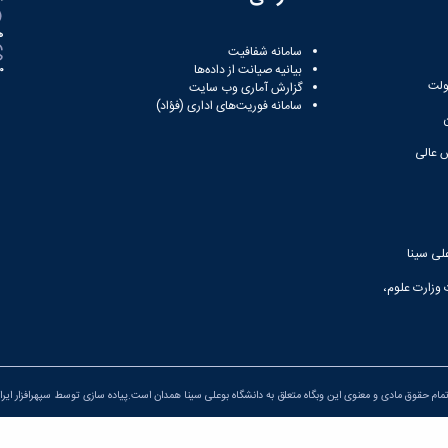
ه
سامانه شفافیت
بیانیه صیانت از داده‌ها
81
ولت
گزارش آماری وب‌ سایت
سامانه فوریت‌های اداری (فؤاد)
 عالی
لی سینا
 وزارت علوم،
مام حقوق مادی و معنوی این وبگاه متعلق به دانشگاه بوعلی سینا همدان است.پیاده سازی توسط
سپهرافزار ایرا