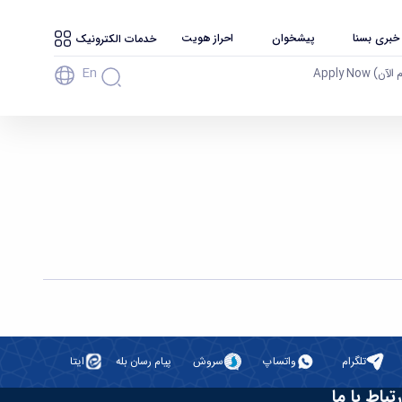
 خبری بسنا
پیشخوان
احراز هویت
خدمات الکترونیک
En
آن) Apply Now
تلگرام
واتساپ
سروش
پیام رسان بله
ایتا
رتباط با ما