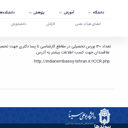
دانشگاه
آموزش
پژوهش
دانشکده‌ها
اعضای هیأت علمی
کارکنان
دانشجویان
فراخوان بورسیه دانشجویی سفارت هندوستان - دانش
تعداد 30 بورس تحصیلی در مقاطع کارشناسی تا پسا دکتری جهت تحصیل در کشور هندوستان توسط سفارت هندوستان در حال انجام است.
علاقمندان جهت کسب اطلاعات بیشتر به آدرس
http://indianembassy-tehran.ir/ICCR.php
پیوندها