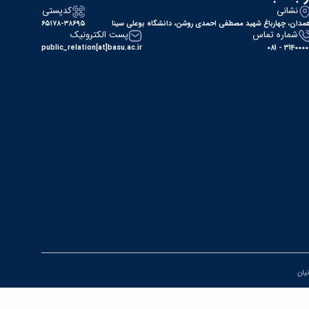
نشانی
کدپستی
مدان، چهارباغ شهید مصطفی احمدی روشن، دانشگاه بوعلی سینا
۶۵۱۷۸-۳۸۶۹۵
شماره تماس
پست الکترونیک
public_relation[at]basu.ac.ir
31400000 - 0
نیان