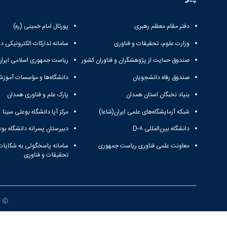
دفتر مقام معظم رهبری
پورتال امام خمینی (ره)
وزارت علوم، تحقیقات و فناوری
سامانه تدارکات الکترونیکی د
صندوق حمایت از پژوهشگران و فناوران کشور
ریاست جمهوری اسلامی ایران
صندوق رفاه دانشجویان
دانشگاه‌ها و مؤسسات آموزش
بنیاد نخبگان استان همدان
پارک علم و فناوری همدان
شبکه آزمایشگاه‌های علمی ایران(شاعا)
مرکز آپا دانشگاه بوعلی سینا
دانشگاه بین‌المللی D-۸
دبیرستان پسرانه دانشگاه بوع
معاونت علمی فناوری ریاست جمهوری
سامانه پاسخگوئی به شکایات
تحقیقات و فناوری
ت