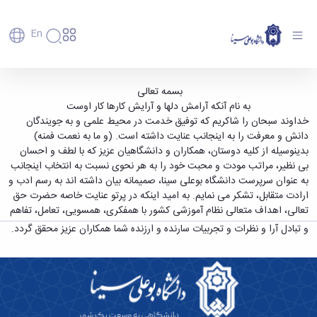
En
دانشگاه
دانشگاه
آموزش
قدردانی سرپرست محترم دانشگاه از اعضای هیأت
بسمه تعالی
پذیرش
تاریخچه
پژوهش
به نام آنکه آرامش دلها و آرایش کارها کار اوست
علمی و کارکنان - دانشگاه بوعلی سینا همدان
فناوری و
کارشناسی
دانشکده‌ها
و
خداوند سبحان را شاکریم که توفیق خدمت در محیط علمی و به جویندگان
پردیس
کارآفرینی
رفاهی
تحصیلات
معرفی
دانش و معرفت را به اینجانب عنایت داشته است. (و ما به نعمت فمنه)
اصلی
رفاهی
دفتر
اعضای
تکمیلی
برنامه
بدینوسیله از کلیه دوستان، همکاران و دانشگاهیان عزیز که با لطف و احسان
پرسنل
مهندسی
هیأت
ارتباط
پسا
راهبردی
بی نظیر، مراتب مودت و محبت خود را به هر نحوی نسبت به انتخاب اینجانب
اداره
علمی
کشاورزی
با
دکترا
دانشگاه
به عنوان سرپرست دانشگاه بوعلی سینا، صمیمانه بیان داشته اند به رسم ادب و
کارکنان
رفاه
شیمی
صنعت
استعدادهای
نقشه
ارادت متقابل، تشکر می نمایم. به امید اینکه در پرتو عنایت خاصه حضرت حق
دانشجویان
کارکنان
و
پردیس
درخشان
دانشگاه
فارغ
تعالی، اهداف متعالی نظام آموزشی کشور با همفکری، همسویی، تعامل، تفاهم
مهمانسرای
علوم
علم
دانشجویان
ساختار
التحصیلان
دانشگاه
و تبادل آرا و نظرات و تجربیات سارنده و ارزنده شما همکاران عزیز محقق گردد.
نفت
و
غیرایرانی
سازمانی
فوق
رفاهی
علوم
فناوری
مهمانی
سازمان
برنامه
دانشجویان
انسانی
مراکز
فعالیت‌های
دانشگاه
و
پایگاه
مدیریت
تحقیقات
هنر
دانشجویی
حوزه
خبری
انتقال
امور
و فناوری
و
انجمن‌های
بسنا
ریاست
حمایت‌های
دانشجویان
پژوهشکده
معماری
پیشخوان
علمی
معاونت
تحصیلی
مرکز
شیمی
احراز