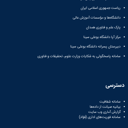
زمین
آزمایشگاه
و
دانشگاه
آموزش
معظم
چمن
باستان
ریاست جمهوری اسلامی ایران
حسابداری
(محمد)
کارکنان
رهبری
شناسی
سالن‌های
رزن
سایر
تماس
دانشگاه‌ها و مؤسسات آموزش عالی
ورزشی
آزمایشگاه
صنایع
تقویم
با
تفریحی-
هوش
غذایی
آموزشی
پارک علم و فناوری همدان
دانشگاه
سیاحتی
ربات
بهار
نظامنامه
روابط
باغ
مرکز آپا دانشگاه بوعلی سینا
و
مجتمع
اخلاق
عمومی
دانشگاه
بینایی
آموزش
آموزش
آدرس
دبیرستان پسرانه دانشگاه بوعلی سینا
موزه
آزمایشگاه
عالی
دانش‌آموختگان
دانشکده‌ها
تاریخ
ژئوماتیک
فاطمیه
سامانه پاسخگوئی به شکایات وزارت علوم، تحقیقات و فناوری
شماره
طبیعی
پژوهش
نهاوند
تلفن‌ها
کتابخانه
(ویژه
مرکزی
دختران)
و
دسترسی
مرکز
اسناد
پایان
سامانه شفافیت
نامه
بیانیه صیانت از داده‌ها
و
گزارش آماری وب‌ سایت
رساله
سامانه فوریت‌های اداری (فؤاد)
علم
سنجی