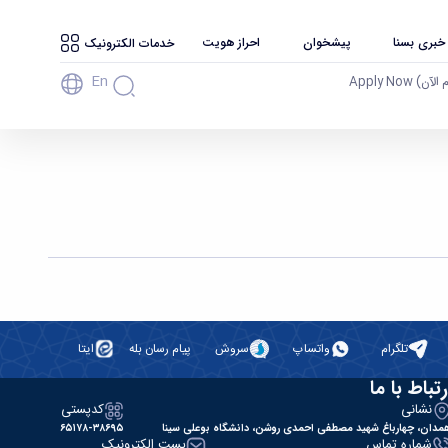
 خبری بسنا
پیشخوان
احراز هویت
خدمات الکترونیک
En
آن) Apply Now
تلگرام
واتساپ
سروش
پیام رسان بله
ایتا
رتباط با ما
نشانی
کدپستی
مدان، چهارباغ شهید مصطفی احمدی روشن، دانشگاه بوعلی سینا
۶۵۱۷۸-۳۸۶۹۵
شماره تماس
پست الکترونیک