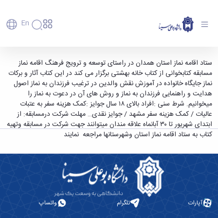
En
دانشگاه
دانشگاه
آموزش
مسابقه بزرگ کتابخوانی نماز - دانشگاه بوعلی سینا
ستاد اقامه نماز استان همدان در راستای توسعه و ترویج فرهنگ اقامه نماز
پذیرش
تاریخچه
پژوهش
مسابقه کتابخوانی از کتاب خانه بهشتی برگزار می کند در این کتاب آثار و برکات
همدان
فناوری و
کارشناسی
دانشکده‌ها
و
نماز جایگاه خانواده در آموزش نقش والدین در ترغیب فرزندان به نماز اصول
پردیس
کارآفرینی
رفاهی
تحصیلات
معرفی
هدایت و راهنمایی فرزندان به نماز و روش های آن در دعوت به نماز را
اصلی
رفاهی
دفتر
اعضای
تکمیلی
برنامه
میخوانیم. شرط سنی :افراد بالای ۱۸ سال جوایز :کمک هزینه سفر به عتبات
پرسنل
مهندسی
هیأت
ارتباط
پسا
راهبردی
عالیات / کمک هزینه سفر مشهد / جوایز نقدی… مهلت شرکت درمسابقه: از
اداره
علمی
کشاورزی
با
دکترا
دانشگاه
ابتدای شهریور تا ۳۰ آبانماه علاقه مندان میتوانند جهت شرکت در مسابقه وتهیه
کارکنان
رفاه
شیمی
صنعت
استعدادهای
نقشه
کتاب به ستاد اقامه نماز استان وشهرستانها مراجعه نمایند
دانشجویان
کارکنان
و
پردیس
درخشان
دانشگاه
فارغ
مهمانسرای
علوم
علم
دانشجویان
ساختار
التحصیلان
دانشگاه
نفت
و
غیرایرانی
سازمانی
فوق
رفاهی
علوم
فناوری
مهمانی
سازمان
برنامه
دانشجویان
انسانی
مراکز
فعالیت‌های
دانشگاه
و
پایگاه
مدیریت
تحقیقات
هنر
دانشجویی
حوزه
خبری
انتقال
امور
و فناوری
و
انجمن‌های
بسنا
ریاست
حمایت‌های
آپارات
تلگرام
واتساپ
دانشجویان
پژوهشکده
معماری
پیشخوان
علمی
معاونت
تحصیلی
مرکز
شیمی
احراز