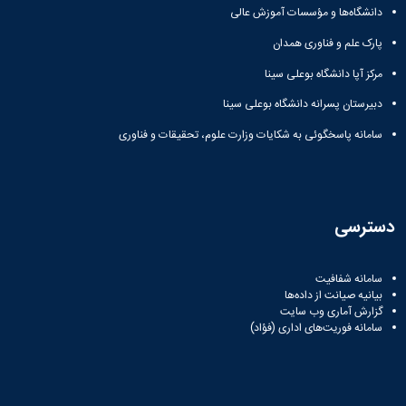
زمین
آزمایشگاه
و
دانشگاه
آموزش
دانشگاه‌ها و مؤسسات آموزش عالی
معظم
چمن
باستان
حسابداری
(محمد)
کارکنان
رهبری
شناسی
سالن‌های
پارک علم و فناوری همدان
رزن
سایر
تماس
ورزشی
آزمایشگاه
صنایع
تقویم
با
مرکز آپا دانشگاه بوعلی سینا
تفریحی-
هوش
غذایی
آموزشی
دانشگاه
سیاحتی
ربات
بهار
نظامنامه
دبیرستان پسرانه دانشگاه بوعلی سینا
روابط
باغ
و
مجتمع
اخلاق
عمومی
دانشگاه
سامانه پاسخگوئی به شکایات وزارت علوم، تحقیقات و فناوری
بینایی
آموزش
آموزش
آدرس
موزه
آزمایشگاه
عالی
دانش‌آموختگان
دانشکده‌ها
تاریخ
ژئوماتیک
فاطمیه
شماره
طبیعی
پژوهش
نهاوند
تلفن‌ها
کتابخانه
(ویژه
دسترسی
مرکزی
دختران)
و
مرکز
سامانه شفافیت
اسناد
بیانیه صیانت از داده‌ها
پایان
گزارش آماری وب‌ سایت
نامه
سامانه فوریت‌های اداری (فؤاد)
و
رساله
علم
سنجی