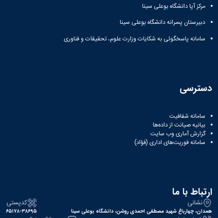
زمین
آزمایشگاه
و
دانشگاه
آموزش
مرکز آپا دانشگاه بوعلی سینا
معظم
چمن
باستان
حسابداری
(محمد)
کارکنان
رهبری
شناسی
سالن‌های
دبیرستان پسرانه دانشگاه بوعلی سینا
رزن
سایر
تماس
ورزشی
آزمایشگاه
صنایع
تقویم
با
سامانه پاسخگوئی به شکایات وزارت علوم، تحقیقات و فناوری
تفریحی-
هوش
غذایی
آموزشی
دانشگاه
سیاحتی
ربات
بهار
نظامنامه
روابط
باغ
و
مجتمع
اخلاق
عمومی
دانشگاه
بینایی
آموزش
آموزش
آدرس
موزه
آزمایشگاه
عالی
دسترسی
دانش‌آموختگان
دانشکده‌ها
تاریخ
ژئوماتیک
فاطمیه
شماره
طبیعی
پژوهش
نهاوند
تلفن‌ها
کتابخانه
(ویژه
سامانه شفافیت
مرکزی
بیانیه صیانت از داده‌ها
دختران)
و
گزارش آماری وب‌ سایت
سامانه فوریت‌های اداری (فؤاد)
مرکز
اسناد
پایان
نامه
و
ارتباط با ما
رساله
نشانی
کدپستی
علم
همدان، چهارباغ شهید مصطفی احمدی روشن، دانشگاه بوعلی سینا
۶۵۱۷۸-۳۸۶۹۵
سنجی