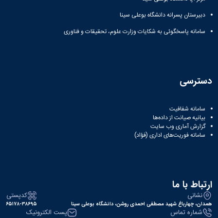
زمین
آزمایشگاه
و
دانشگاه
آموزش
معظم
چمن
باستان
حسابداری
دبیرستان پسرانه دانشگاه بوعلی سینا
(محمد)
کارکنان
رهبری
شناسی
سالن‌های
رزن
سایر
تماس
سامانه پاسخگوئی به شکایات وزارت علوم، تحقیقات و فناوری
ورزشی
آزمایشگاه
صنایع
تقویم
با
تفریحی-
هوش
غذایی
آموزشی
دانشگاه
سیاحتی
ربات
بهار
نظامنامه
روابط
باغ
و
مجتمع
اخلاق
عمومی
دانشگاه
بینایی
آموزش
آموزش
آدرس
دسترسی
موزه
آزمایشگاه
عالی
دانش‌آموختگان
دانشکده‌ها
تاریخ
ژئوماتیک
فاطمیه
شماره
طبیعی
پژوهش
نهاوند
تلفن‌ها
سامانه شفافیت
کتابخانه
(ویژه
بیانیه صیانت از داده‌ها
مرکزی
دختران)
گزارش آماری وب‌ سایت
و
سامانه فوریت‌های اداری (فؤاد)
مرکز
اسناد
پایان
نامه
ارتباط با ما
و
نشانی
کدپستی
رساله
همدان، چهارباغ شهید مصطفی احمدی روشن، دانشگاه بوعلی سینا
۶۵۱۷۸-۳۸۶۹۵
علم
شماره تماس
پست الکترونیک
سنجی